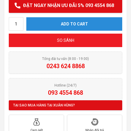
ĐẶT NGAY NHẬN ƯU ĐÃI 5% 093 4554 868
Máy hút mùi Kocher Turbo X-350D quantity
ADD TO CART
SO SÁNH
Tổng đài tư vấn (8:00 - 19:00)
0243 624 8868
Hotline (24/7)
093 4554 868
TẠI SAO MUA HÀNG TẠI XUÂN HÙNG?
Cam kết
Nhận đổi trả