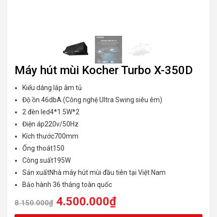
Máy hút mùi Kocher Turbo X-350D
Kiểu dáng lắp âm tủ
Độ ồn
46dbA (Công nghệ Ultra Swing siêu êm)
2 đèn led
4*1.5W*2
Điện áp
220v/50Hz
Kích thước
700mm
Ống thoát
150
Công suất
195W
Sản xuất
Nhà máy hút mùi đầu tiên tại Việt Nam
Bảo hành 36 tháng toàn quốc
4.500.000
₫
8.150.000
₫