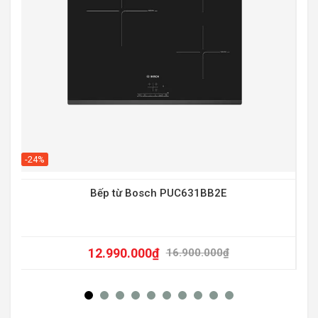
-20
-24%
Bếp từ Bosch PUC631BB2E
12.990.000
₫
16.900.000
₫