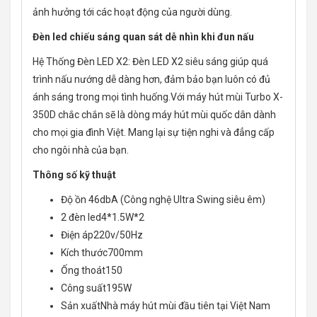
ảnh hưởng tới các hoạt động của người dùng.
Đèn led chiếu sáng quan sát dễ nhìn khi đun nấu
Hệ Thống Đèn LED X2: Đèn LED X2 siêu sáng giúp quá
trình nấu nướng dễ dàng hơn, đảm bảo bạn luôn có đủ
ánh sáng trong mọi tình huống.Với máy hút mùi Turbo X-
350D chắc chắn sẽ là dòng máy hút mùi quốc dân dành
cho mọi gia đình Việt. Mang lại sự tiện nghi và đẳng cấp
cho ngôi nhà của bạn.
Thông số kỹ thuật
Độ ồn
46dbA (Công nghệ Ultra Swing siêu êm)
2 đèn led
4*1.5W*2
Điện áp
220v/50Hz
Kích thước
700mm
Ống thoát
150
Công suất
195W
Sản xuất
Nhà máy hút mùi đầu tiên tại Việt Nam