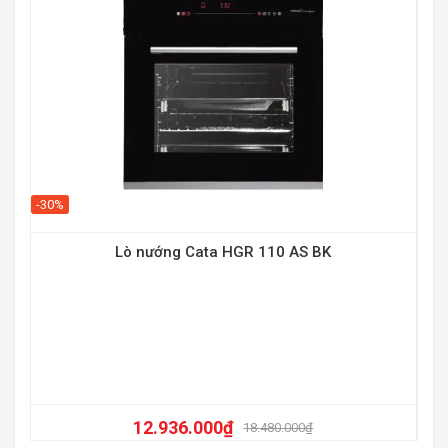
-30%
Lò nướng Cata HGR 110 AS BK
-23
12.936.000
₫
18.480.000
₫