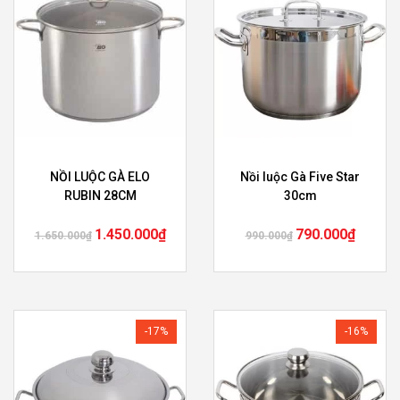
NỒI LUỘC GÀ ELO
Nồi luộc Gà Five Star
RUBIN 28CM
30cm
1.450.000
₫
790.000
₫
1.650.000
₫
990.000
₫
-17%
-16%