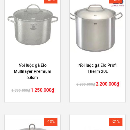
Nồi luộc gà Elo
Nồi luộc gà Elo Profi
Multilayer Premium
Therm 20L
28cm
2.200.000
₫
3.800.000
₫
1.250.000
₫
1.750.000
₫
-13%
-21%