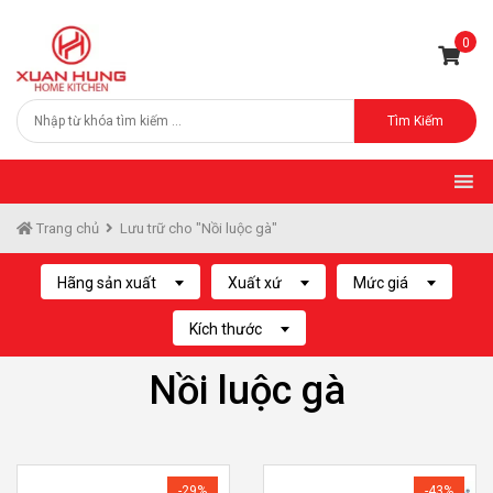
0
Tìm Kiếm
Trang chủ
Lưu trữ cho "Nồi luộc gà"
Hãng sản xuất
Xuất xứ
Mức giá
Kích thước
Nồi luộc gà
-29%
-43%