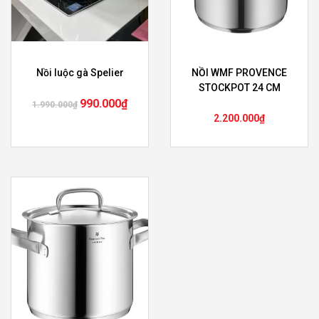
Nồi luộc gà Spelier
NỒI WMF PROVENCE
STOCKPOT 24 CM
990.000
₫
1.990.000
₫
2.200.000
₫