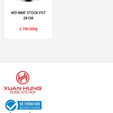
NỒI WMF STOCK POT
28 CM
2.790.000
₫