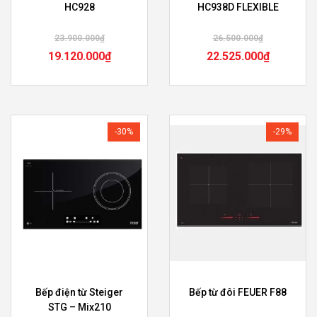
HC928
HC938D FLEXIBLE
23.900.000
₫
26.500.000
₫
19.120.000
₫
22.525.000
₫
-30%
-29%
Bếp điện từ Steiger
Bếp từ đôi FEUER F88
STG – Mix210