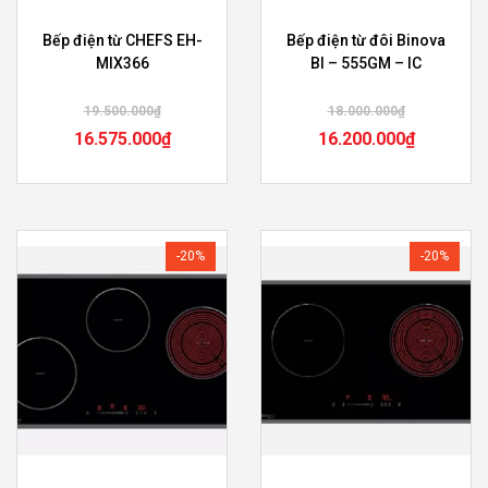
Bếp điện từ CHEFS EH-
Bếp điện từ đôi Binova
MIX366
BI – 555GM – IC
19.500.000
₫
18.000.000
₫
16.575.000
₫
16.200.000
₫
-20%
-20%