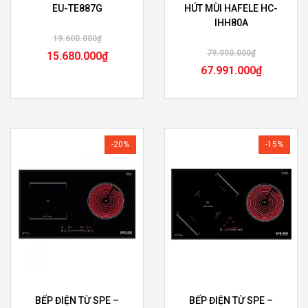
EU-TE887G
HÚT MÙI HAFELE HC-
IHH80A
19.600.000
₫
79.990.000
₫
15.680.000
₫
67.991.000
₫
-20%
-15%
BẾP ĐIỆN TỪ SPE –
BẾP ĐIỆN TỪ SPE –