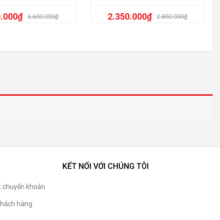
0.000
₫
2.350.000
₫
6.600.000
₫
2.850.000
₫
KẾT NỐI VỚI CHÚNG TÔI
t chuyển khoản
hách hàng