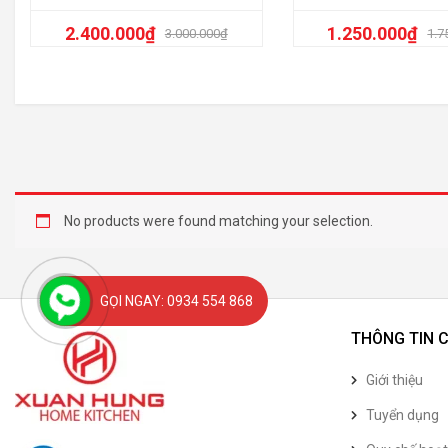
2.400.000
₫
1.250.000
₫
3.000.000
₫
1.7
No products were found matching your selection.
GỌI NGAY: 0934 554 868
THÔNG TIN 
Giới thiệu
Tuyển dụng