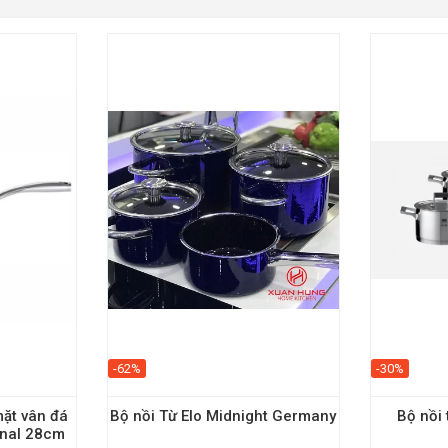
-62%
-30%
ặt vân đá
Bộ nồi Từ Elo Midnight Germany
Bộ nồi 
onal 28cm