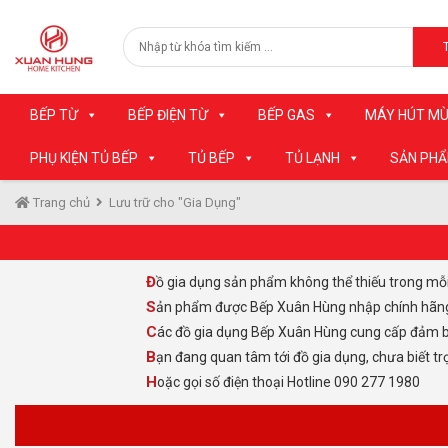
BẾP TỪ
BẾP ĐIỆN TỪ
BẾP GAS
MÁY HÚT MÙ
PHỤ KIỆN TỦ BẾP
TỦ BẾP
TỦ LẠNH
SẢN PH
Trang chủ
Lưu trữ cho "Gia Dụng"
Đồ gia dụng sản phẩm không thể thiếu trong mỗ
Sản phẩm được Bếp Xuân Hùng nhập chính hãng, 
Các đồ gia dụng Bếp Xuân Hùng cung cấp đảm b
Bạn đang quan tâm tới đồ gia dụng, chưa biết tr
Hoặc gọi số điện thoại Hotline 090 277 1980