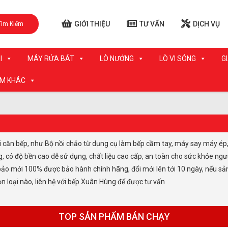
GIỚI THIỆU
TƯ VẤN
DỊCH VỤ
Tìm Kiếm
I
MÁY RỬA BÁT
LÒ NƯỚNG
LÒ VI SÓNG
G
ẨM KHÁC
i căn bếp, như Bộ nồi chảo từ dụng cụ làm bếp cầm tay, máy say máy ép, 
có độ bền cao dễ sử dụng, chất liệu cao cấp, an toàn cho sức khỏe ngườ
ảo mới 100% được bảo hành chính hãng, đổi mới lên tới 10 ngày, nếu sản
ọn loại nào, liên hệ với bếp Xuân Hùng để được tư vấn
TOP SẢN PHẨM BÁN CHẠY