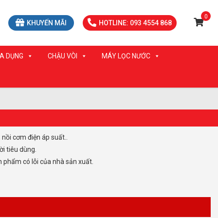
0
KHUYẾN MÃI
HOTLINE: 093 4554 868
IA DỤNG
CHẬU VÒI
MÁY LỌC NƯỚC
nồi cơm điện áp suất..
i tiêu dùng.
 phẩm có lỗi của nhà sản xuất.