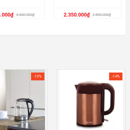
0.000
₫
2.350.000
₫
6.600.000
₫
2.850.000
₫
-15%
-14%