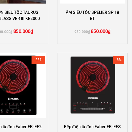
N SIÊU TỐC TAURUS
ẤM SIÊU TỐC SPELIER SP 18
LASS VER III KE2000
BT
850.000
₫
850.000
₫
00.000
₫
980.000
₫
-23%
-8%
n từ đơn Faber FB-EF2
Bếp điện từ đơn Faber FB-EFS