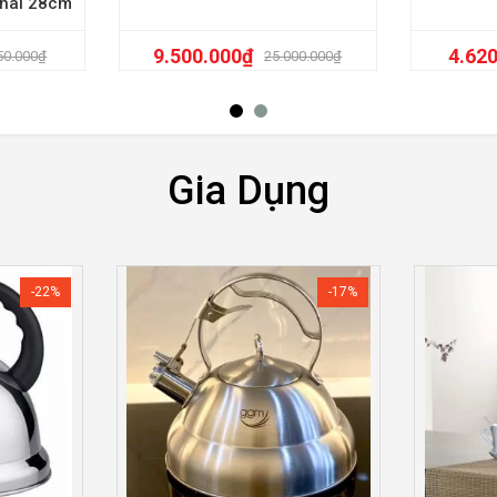
onal 28cm
9.500.000
₫
4.62
50.000
₫
25.000.000
₫
Gia Dụng
-22%
-17%