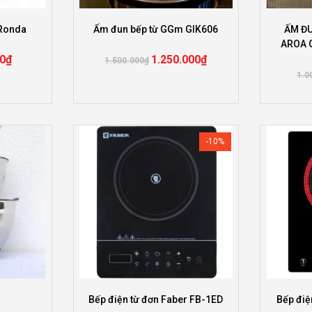
-Ronda
Ấm đun bếp từ GGm GIK606
ẤM ĐU
AROA G
0
₫
1.250.000
₫
1.500.000
₫
1.0
-10%
Bếp điện từ đơn Faber FB-1ED
Bếp điệ