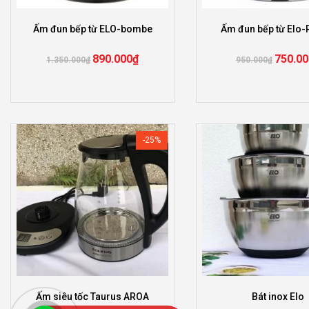
Ấm đun bếp từ ELO-bombe
Ấm đun bếp từ Elo
890.000
₫
750.00
1.350.000
₫
950.000
₫
-25%
Ấm siêu tốc Taurus AROA
Bát inox Elo