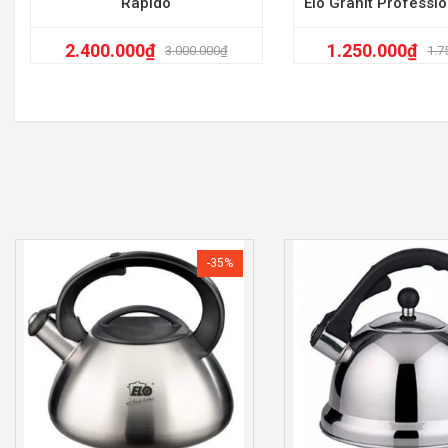
Rapido
Elo Granit Professi
2.400.000
₫
1.250.000
₫
3.000.000
₫
1.7
-35%