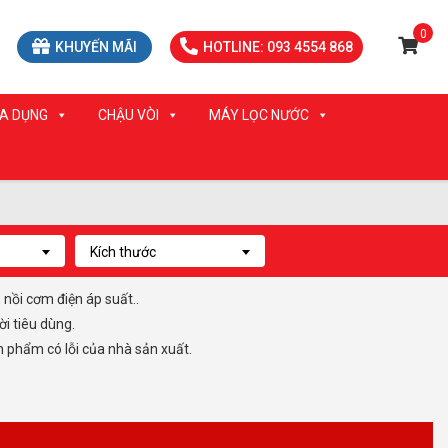
0
KHUYẾN MÃI
HOTLINE: 093 4554 868
IA DỤNG
CHẬU VÒI
MÁY LỌC NƯỚC
Kích thước
nồi cơm điện áp suất..
i tiêu dùng.
 phẩm có lỗi của nhà sản xuất.