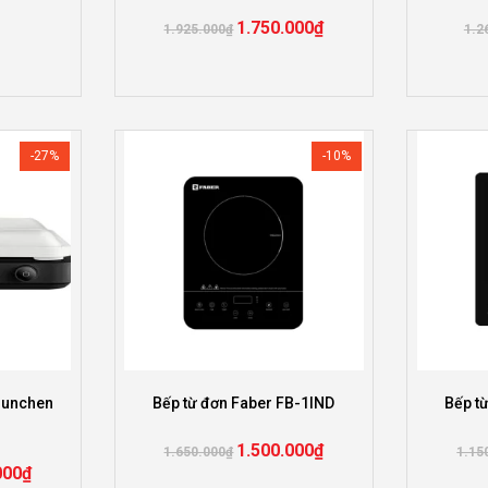
1.750.000
₫
1.925.000
₫
1.2
-27%
-10%
Munchen
Bếp từ đơn Faber FB-1IND
Bếp t
1.500.000
₫
1.650.000
₫
1.15
000
₫