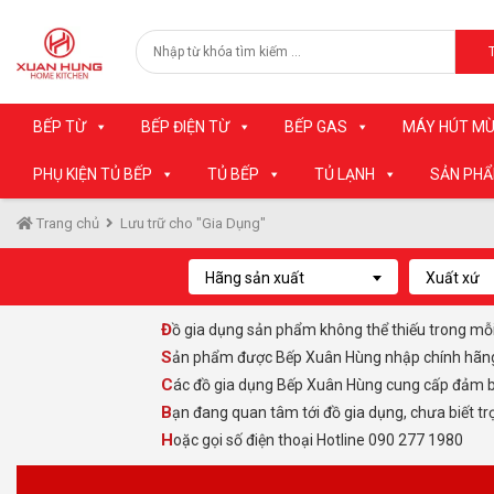
BẾP TỪ
BẾP ĐIỆN TỪ
BẾP GAS
MÁY HÚT MÙ
PHỤ KIỆN TỦ BẾP
TỦ BẾP
TỦ LẠNH
SẢN PH
Trang chủ
Lưu trữ cho "Gia Dụng"
Hãng sản xuất
Xuất xứ
Đồ gia dụng sản phẩm không thể thiếu trong mỗ
Sản phẩm được Bếp Xuân Hùng nhập chính hãng, 
Các đồ gia dụng Bếp Xuân Hùng cung cấp đảm b
Bạn đang quan tâm tới đồ gia dụng, chưa biết tr
Hoặc gọi số điện thoại Hotline 090 277 1980