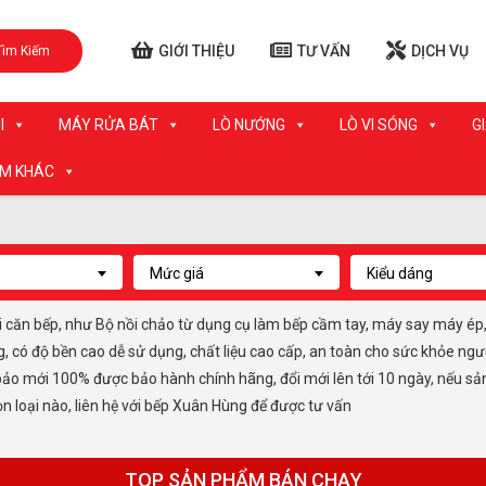
GIỚI THIỆU
TƯ VẤN
DỊCH VỤ
Tìm Kiếm
I
MÁY RỬA BÁT
LÒ NƯỚNG
LÒ VI SÓNG
G
ẨM KHÁC
Mức giá
Kiểu dáng
i căn bếp, như Bộ nồi chảo từ dụng cụ làm bếp cầm tay, máy say máy ép, 
có độ bền cao dễ sử dụng, chất liệu cao cấp, an toàn cho sức khỏe ngườ
ảo mới 100% được bảo hành chính hãng, đổi mới lên tới 10 ngày, nếu sản
ọn loại nào, liên hệ với bếp Xuân Hùng để được tư vấn
TOP SẢN PHẨM BÁN CHẠY