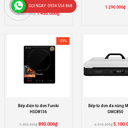
PREMIUM
GỌI NGAY: 0934 554 868
1.290.000
₫
1.450.000
₫
1.920.000
₫
-29%
Bếp điện từ đơn Funiki
Bếp từ đơn đa năng 
HSD8136
GMC850
890.000
₫
5.100.
1.250.000
₫
6.910.000
₫