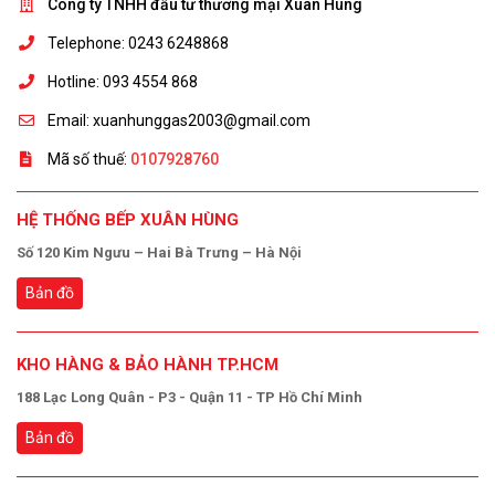
Công ty TNHH đầu tư thương mại Xuân Hùng
Telephone: 0243 6248868
Hotline: 093 4554 868
Email: xuanhunggas2003@gmail.com
Mã số thuế:
0107928760
HỆ THỐNG BẾP XUÂN HÙNG
Số 120 Kim Ngưu – Hai Bà Trưng – Hà Nội
Bản đồ
KHO HÀNG & BẢO HÀNH TP.HCM
188 Lạc Long Quân - P3 - Quận 11 - TP Hồ Chí Minh
Bản đồ