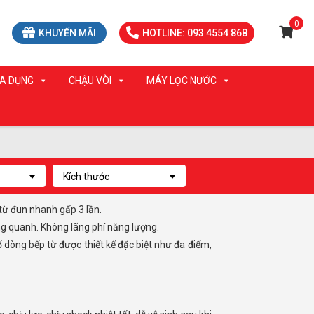
0
KHUYẾN MÃI
HOTLINE: 093 4554 868
IA DỤNG
CHẬU VÒI
MÁY LỌC NƯỚC
Kích thước
 từ đun nhanh gấp 3 lần.
ng quanh. Không lãng phí năng lượng.