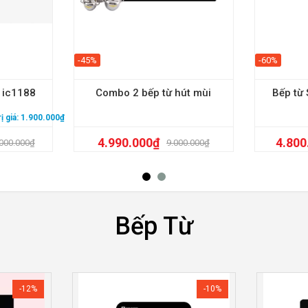
-45%
-60%
e ic1188
Combo 2 bếp từ hút mùi
Bếp từ
rị giá: 1.900.000₫
4.990.000
₫
4.800
000.000
₫
9.000.000
₫
Bếp Từ
-12%
-10%