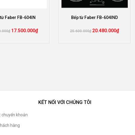
từ Faber FB-604IN
Bếp từ Faber FB-604IND
17.500.000
₫
20.480.000
₫
0.000
₫
25.600.000
₫
KẾT NỐI VỚI CHÚNG TÔI
t chuyển khoản
hách hàng