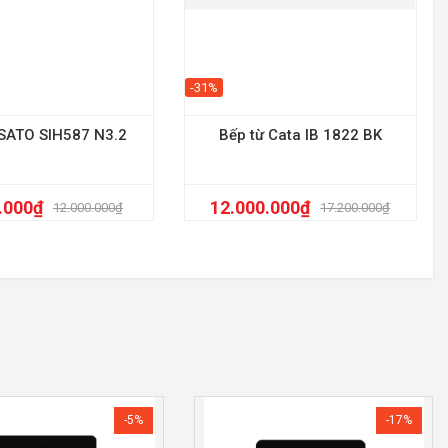
-31%
 SATO SIH587 N3.2
Bếp từ Cata IB 1822 BK
.000
₫
12.000.000
₫
12.000.000
₫
17.200.000
₫
-5%
-17%