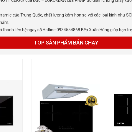
phẩm.
iá thành liên hệ ngay số Hotline 0934554868 Bếp Xuân Hùng giúp bạn trọn
TOP SẢN PHẨM BÁN CHẠY