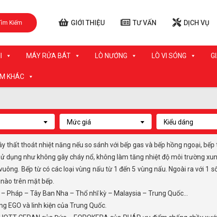
GIỚI THIỆU
TƯ VẤN
DỊCH VỤ
Tìm Kiếm
I
MÁY RỬA BÁT
LÒ NƯỚNG
LÒ VI SÓNG
G
ẨM KHÁC
Mức giá
Kiểu dáng
gây thất thoát nhiệt năng nếu so sánh với bếp gas và bếp hồng ngoại, bếp
hi sử dụng như không gây cháy nổ, không làm tăng nhiệt độ môi trường xu
 nào trên mặt bếp.
Ý – Pháp – Tây Ban Nha – Thổ nhĩ kỳ – Malaysia – Trung Quốc…
ãng EGO và linh kiện của Trung Quốc.