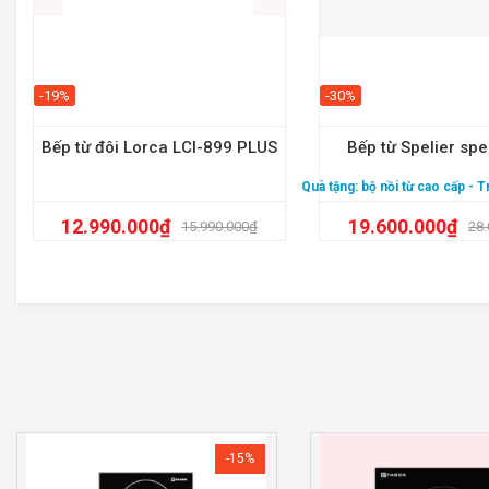
-19%
-30%
Bếp từ đôi Lorca LCI-899 PLUS
Bếp từ Spelier sp
Quà tặng:
bộ nồi từ cao cấp
- T
12.990.000
₫
19.600.000
₫
15.990.000
₫
28.
-15%