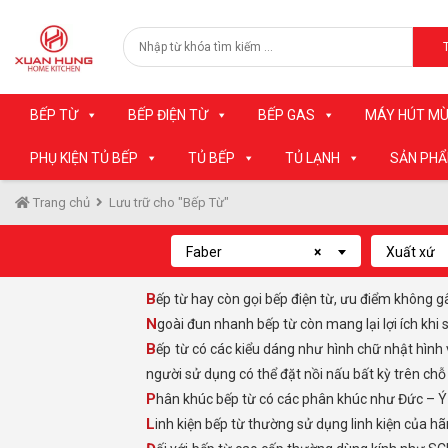
BẾP TỪ
BẾP ĐIỆN TỪ
BẾP GAS
MÁY HÚT MÙ
PHỤ KIỆN TỦ BẾP
TỦ BẾP
TỦ LẠNH
SẢN PH
Trang chủ
Lưu trữ cho "Bếp Từ"
Faber
×
Xuất xứ
Bếp từ hay còn gọi bếp điện từ, ưu điểm không 
Ngoài đun nhanh bếp từ còn mang lại lợi ích k
Bếp từ có các kiểu dáng như hình chữ nhật hình vuông. Bếp từ có các loại vùng nấu từ 1 đến 5 vùng nấu. Ngoài ra với 1 số dòng bếp từ được thiết kế đặc biệt như đa điểm,
người sử dụng có thể đặt nồi nấu bất kỳ trên chỗ
Phân khúc bếp từ có các phân khúc như Đức – 
Linh kiện bếp từ thường sử dụng linh kiện của h