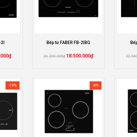
-2I
Bếp từ FABER FB-2IBG
Bếp
.000
₫
18.500.000
₫
24.200.000
₫
22.50
-19%
-8%