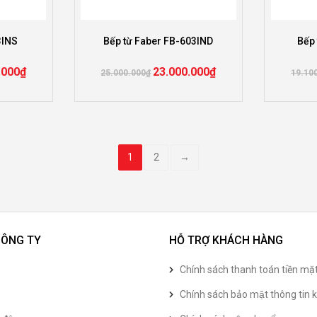
3INS
Bếp từ Faber FB-603IND
Bếp 
.000
₫
23.000.000
₫
25.000.000
₫
19.10
1
2
→
CÔNG TY
HỖ TRỢ KHÁCH HÀNG
Chính sách thanh toán tiền mặ
Chính sách bảo mật thông tin k