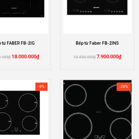
 từ FABER FB-2IG
Bếp từ Faber FB-2INS
18.000.000
₫
7.900.000
₫
0.000
₫
10.500.000
₫
-9%
-20%