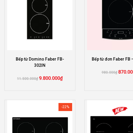
Bếp từ Domino Faber FB-
Bếp từ đơn Faber FB 
302IN
870.00
980.000
₫
9.800.000
₫
11.500.000
₫
-22%