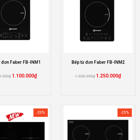
ừ đơn Faber FB-INM1
Bếp từ đơn Faber FB-INM2
1.100.000
₫
1.250.000
₫
0.000
₫
1.500.000
₫
-20%
-25%