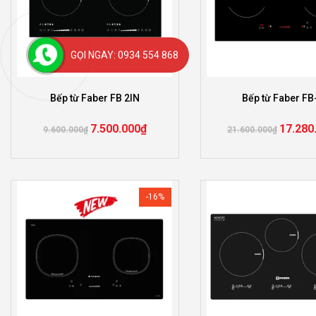
GỌI NGAY: 0934 554 868
Bếp từ Faber FB 2IN
Bếp từ Faber FB
7.500.000
₫
17.280
9.600.000
₫
21.600.000
₫
-16%