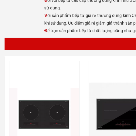
Đối với bếp từ cao cấp thường dùng kính như SCHOTT CERAN của Đức – EOROKERA của PHÁP ưu điểm chống chầy xước, chịu lực, chịu shock nhiệt tốt, dễ vệ sinh sau khi
sử dụng.
Với sản phẩm bếp từ giá rẻ thường dùng kính Ceramic của Trung Quốc, chất lượng kém hơn so với các loại kính như SCHOTT CERAN – EUROKERA nhưng vẫn đảm bảo
khi sử dụng. Ưu điểm giá rẻ giảm giá thành sản 
Để trọn sản phẩm bếp từ chất lượng cũng như g