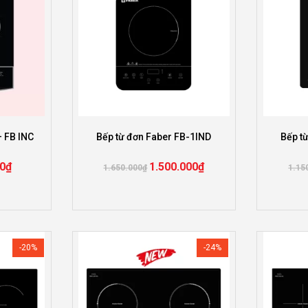
– FB INC
Bếp từ đơn Faber FB-1IND
Bếp t
0
₫
1.500.000
₫
1.650.000
₫
1.15
-20%
-24%