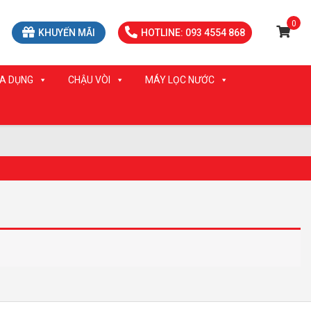
0
KHUYẾN MÃI
HOTLINE: 093 4554 868
IA DỤNG
CHẬU VÒI
MÁY LỌC NƯỚC