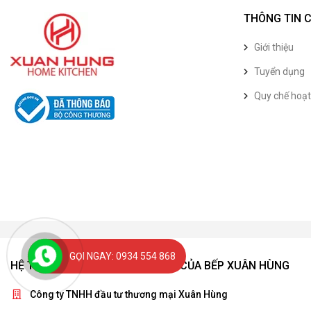
THÔNG TIN 
Giới thiệu
Tuyển dụng
Quy chế hoạ
GỌI NGAY: 0934 554 868
HỆ THỐNG SHOWROOM & CƠ SỞ CỦA BẾP XUÂN HÙNG
Công ty TNHH đầu tư thương mại Xuân Hùng