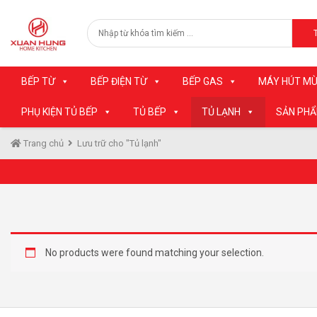
BẾP TỪ
BẾP ĐIỆN TỪ
BẾP GAS
MÁY HÚT MÙ
PHỤ KIỆN TỦ BẾP
TỦ BẾP
TỦ LẠNH
SẢN PH
Trang chủ
Lưu trữ cho "Tủ lạnh"
No products were found matching your selection.