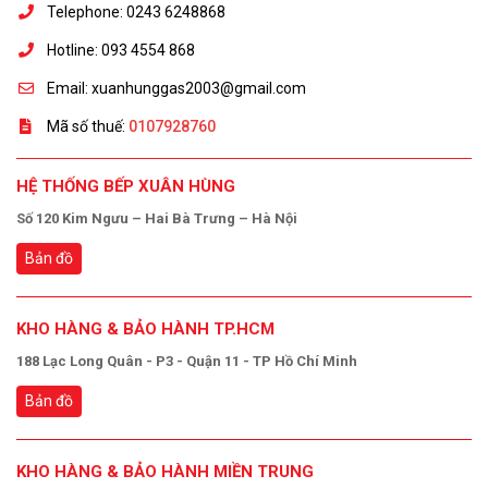
Telephone: 0243 6248868
Hotline: 093 4554 868
Email: xuanhunggas2003@gmail.com
Mã số thuế:
0107928760
HỆ THỐNG BẾP XUÂN HÙNG
Số 120 Kim Ngưu – Hai Bà Trưng – Hà Nội
Bản đồ
KHO HÀNG & BẢO HÀNH TP.HCM
188 Lạc Long Quân - P3 - Quận 11 - TP Hồ Chí Minh
Bản đồ
KHO HÀNG & BẢO HÀNH MIỀN TRUNG