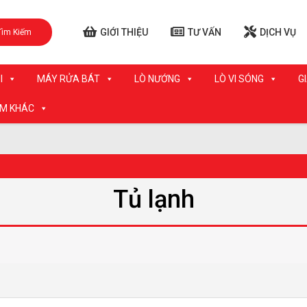
GIỚI THIỆU
TƯ VẤN
DỊCH VỤ
Tìm Kiếm
I
MÁY RỬA BÁT
LÒ NƯỚNG
LÒ VI SÓNG
G
ẨM KHÁC
Tủ lạnh