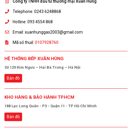
Công ty TNHH đầu tư thương mại Xuân Hùng
Telephone: 0243 6248868
Hotline: 093 4554 868
Email: xuanhunggas2003@gmail.com
Mã số thuế:
0107928760
HỆ THỐNG BẾP XUÂN HÙNG
Số 120 Kim Ngưu – Hai Bà Trưng – Hà Nội
Bản đồ
KHO HÀNG & BẢO HÀNH TP.HCM
188 Lạc Long Quân - P3 - Quận 11 - TP Hồ Chí Minh
Bản đồ