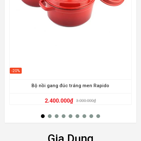
-29
Chả
-20%
Bộ nồi gang đúc tráng men Rapido
2.400.000
₫
3.000.000
₫
Gia Dụng