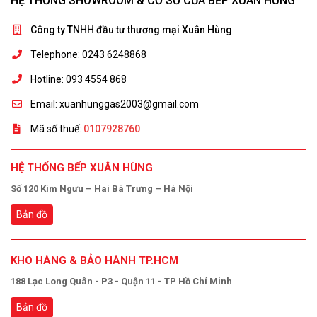
HỆ THỐNG SHOWROOM & CƠ SỞ CỦA BẾP XUÂN HÙNG
Công ty TNHH đầu tư thương mại Xuân Hùng
Telephone: 0243 6248868
Hotline: 093 4554 868
Email: xuanhunggas2003@gmail.com
Mã số thuế:
0107928760
HỆ THỐNG BẾP XUÂN HÙNG
Số 120 Kim Ngưu – Hai Bà Trưng – Hà Nội
Bản đồ
KHO HÀNG & BẢO HÀNH TP.HCM
188 Lạc Long Quân - P3 - Quận 11 - TP Hồ Chí Minh
Bản đồ