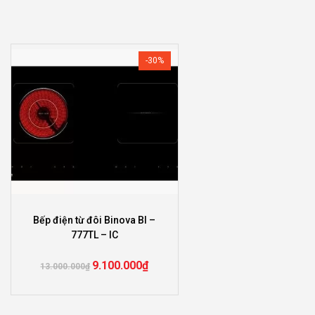
-30%
Bếp điện từ đôi Binova BI –
777TL – IC
9.100.000
₫
13.000.000
₫