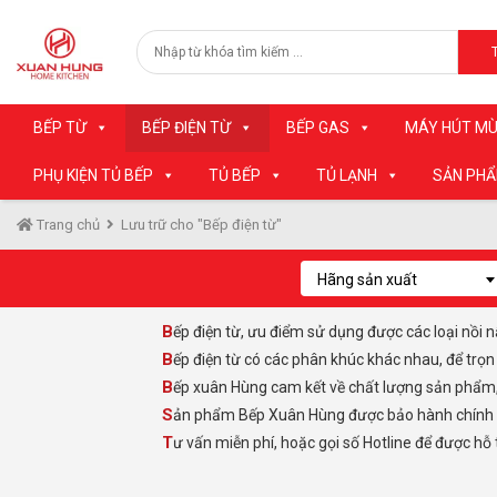
BẾP TỪ
BẾP ĐIỆN TỪ
BẾP GAS
MÁY HÚT MÙ
PHỤ KIỆN TỦ BẾP
TỦ BẾP
TỦ LẠNH
SẢN PH
Trang chủ
Lưu trữ cho "Bếp điện từ"
Hãng sản xuất
Bếp điện từ, ưu điểm sử dụng được các loại nồi 
Bếp điện từ có các phân khúc khác nhau, để trọ
Bếp xuân Hùng cam kết về chất lượng sản phẩm
Sản phẩm Bếp Xuân Hùng được bảo hành chính hãn
Tư vấn miễn phí, hoặc gọi số Hotline để được hỗ 