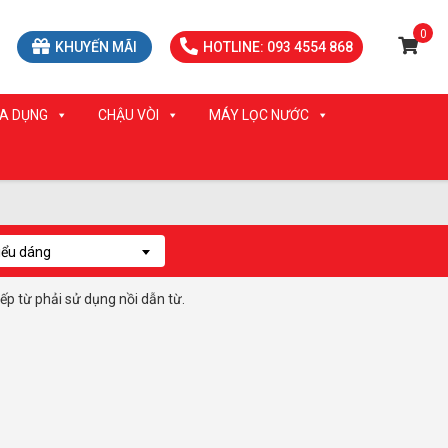
0
KHUYẾN MÃI
HOTLINE: 093 4554 868
IA DỤNG
CHẬU VÒI
MÁY LỌC NƯỚC
iểu dáng
bếp từ phải sử dụng nồi dẫn từ.