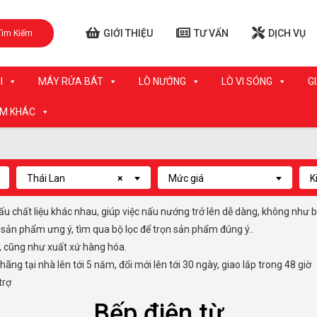
GIỚI THIỆU
TƯ VẤN
DỊCH VỤ
Tìm Kiếm
I
MÁY RỬA BÁT
LÒ NƯỚNG
LÒ VI SÓNG
G
ẨM KHÁC
Thái Lan
×
Mức giá
K
nấu chất liệu khác nhau, giúp việc nấu nướng trở lên dễ dàng, không như 
n sản phẩm ưng ý, tìm qua bộ lọc để trọn sản phẩm đúng ý..
, cũng như xuất xứ hàng hóa.
g tại nhà lên tới 5 năm, đổi mới lên tới 30 ngày, giao lắp trong 48 giờ
trợ
Bếp điện từ