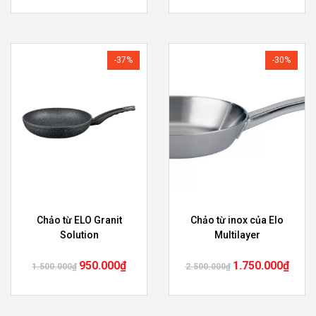
-37%
-30%
Chảo từ ELO Granit
Chảo từ inox của Elo
Solution
Multilayer
950.000
₫
1.750.000
₫
1.500.000
₫
2.500.000
₫