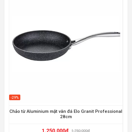
-55
-29%
Chảo từ Aluminium mặt vân đá Elo Granit Professional
28cm
1.250.000
₫
1.750.000
₫