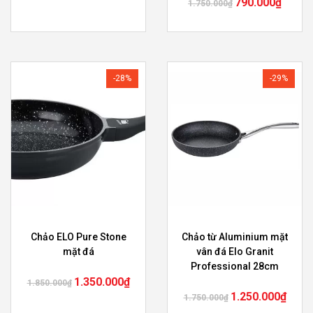
790.000
₫
1.750.000
₫
-28%
-29%
Chảo ELO Pure Stone
Chảo từ Aluminium mặt
mặt đá
vân đá Elo Granit
Professional 28cm
1.350.000
₫
1.850.000
₫
1.250.000
₫
1.750.000
₫