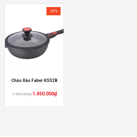
-26%
Chảo Xào Faber KSS28
1.450.000
₫
1.950.000
₫