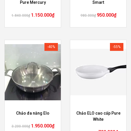
Pure Mercury
Smart
1.150.000
₫
950.000
₫
1.840.000
₫
980.000
₫
-40%
-55%
Chảo đa năng Elo
Chảo ELO cao cấp Pure
White
1.950.000
₫
3.200.000
₫