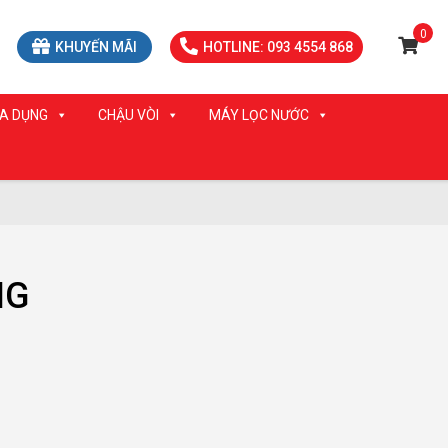
0
KHUYẾN MÃI
HOTLINE: 093 4554 868
IA DỤNG
CHẬU VÒI
MÁY LỌC NƯỚC
NG