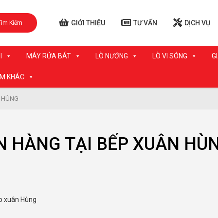
GIỚI THIỆU
TƯ VẤN
DỊCH VỤ
Tìm Kiếm
I
MÁY RỬA BÁT
LÒ NƯỚNG
LÒ VI SÓNG
G
ẨM KHÁC
N HÙNG
N HÀNG TẠI BẾP XUÂN HÙ
ếp xuân Hùng