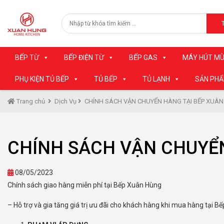
BẾP TỪ
BẾP ĐIỆN TỪ
BẾP GAS
MÁY HÚT MÙ
PHỤ KIỆN TỦ BẾP
TỦ BẾP
TỦ LẠNH
SẢN PH
Trang chủ
Dịch Vụ
CHÍNH SÁCH VẬN CHUYỂN HÀNG TẠI BẾP XUÂ
CHÍNH SÁCH VẬN CHUYỂ
08/05/2023
Chính sách giao hàng miễn phí tại Bếp Xuân Hùng
– Hỗ trợ và gia tăng giá trị ưu đãi cho khách hàng khi mua hàng tại B