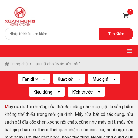
0
Tìm Kiếm
Trang chủ
Lưu trữ cho "Máy Rửa Bát"
Fan di
×
Xuất xứ
Mức giá
Kiểu dáng
Kích thước
Máy rửa bát xu hướng của thời đại, cũng như máy giặt là sản phẩm
không thể thiếu trong mỗi gia đình. Máy rửa bát có tác dụng, rửa
sạch bát đĩa cốc chén xoong nồi chảo, cũng như máy giặt, máy rửa
bát giúp bạn có thêm thời gian chăm sóc con cái, nghỉ ngơi sau
một ngày làm việc mệt nhọc, hoặc tiệc tùng. Ngoài công dụng giúp