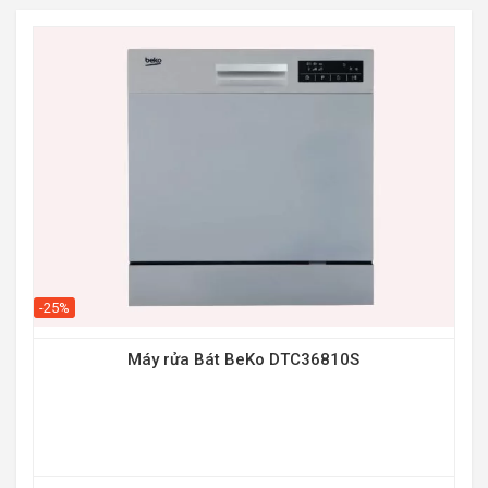
-25%
-31
Máy rửa Bát BeKo DTC36810S