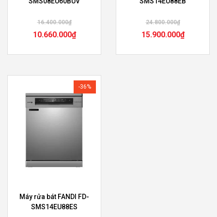
SMS08EU60BUV
SMS14EU88EB
16.400.000
₫
24.800.000
₫
10.660.000
₫
15.900.000
₫
-36%
Máy rửa bát FANDI FD-
SMS14EU88ES