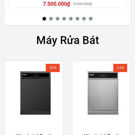
7.500.000
₫
9.990.000
₫
Máy Rửa Bát
-36%
-34%