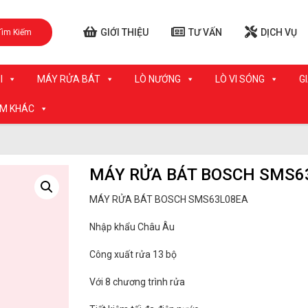
GIỚI THIỆU
TƯ VẤN
DỊCH VỤ
Tìm Kiếm
I
MÁY RỬA BÁT
LÒ NƯỚNG
LÒ VI SÓNG
G
ẨM KHÁC
MÁY RỬA BÁT BOSCH SMS6
MÁY RỬA BÁT BOSCH SMS63L08EA
Nhập khẩu Châu Âu
Công xuất rửa 13 bộ
Với 8 chương trình rửa