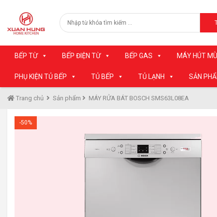
BẾP TỪ
BẾP ĐIỆN TỪ
BẾP GAS
MÁY HÚT MÙ
PHỤ KIỆN TỦ BẾP
TỦ BẾP
TỦ LẠNH
SẢN PH
Trang chủ
Sản phẩm
MÁY RỬA BÁT BOSCH SMS63L08EA
-50%