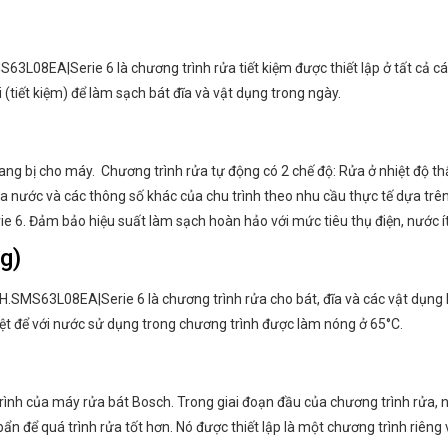
L08EA|Serie 6 là chương trình rửa tiết kiệm được thiết lập ở tất cả c
 (tiết kiệm) để làm sạch bát đĩa và vật dụng trong ngày.
 bị cho máy. Chương trình rửa tự động có 2 chế độ: Rửa ở nhiệt độ thấp 
của nước và các thông số khác của chu trình theo nhu cầu thực tế dựa t
6. Đảm bảo hiệu suất làm sạch hoàn hảo với mức tiêu thụ điện, nước ít
g)
SMS63L08EA|Serie 6 là chương trình rửa cho bát, đĩa và các vật dụng 
riệt để với nước sử dụng trong chương trình được làm nóng ở 65°C.
trình của máy rửa bát Bosch. Trong giai đoạn đầu của chương trình rửa, 
ể quá trình rửa tốt hơn. Nó được thiết lập là một chương trình riêng v