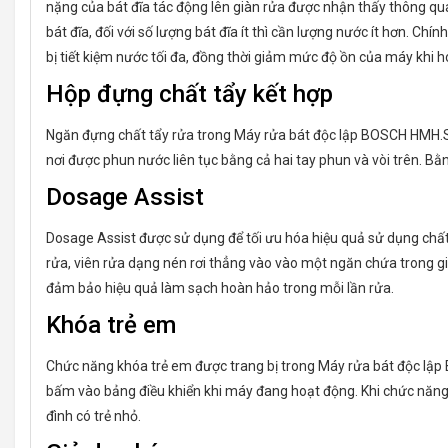
nặng của bát đĩa tác động lên giàn rửa được nhận thấy thông qu
bát đĩa, đối với số lượng bát đĩa ít thì cần lượng nước ít hơn. Ch
bị tiết kiệm nước tối đa, đồng thời giảm mức độ ồn của máy khi h
Hộp đựng chất tẩy kết hợp
Ngăn đựng chất tẩy rửa trong Máy rửa bát độc lập BOSCH HMH.SMS
nơi được phun nước liên tục bằng cả hai tay phun và vòi trên. B
Dosage Assist
Dosage Assist được sử dụng để tối ưu hóa hiệu quả sử dụng chấ
rửa, viên rửa dạng nén rơi thẳng vào vào một ngăn chứa trong gi
đảm bảo hiệu quả làm sạch hoàn hảo trong mỗi lần rửa.
Khóa trẻ em
Chức năng khóa trẻ em được trang bị trong Máy rửa bát độc lập
bấm vào bảng điều khiển khi máy đang hoạt động. Khi chức năng n
đình có trẻ nhỏ.