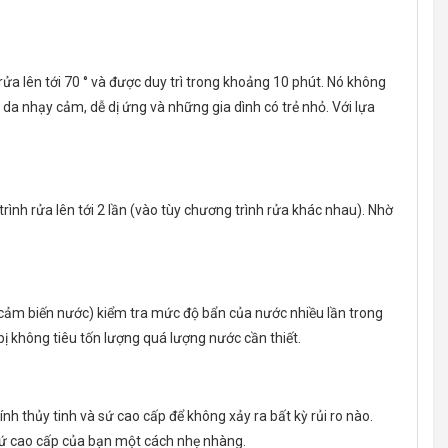
lên tới 70 ° và được duy trì trong khoảng 10 phút. Nó không
 da nhạy cảm, dễ dị ứng và những gia dình có trẻ nhỏ. Với lựa
h rửa lên tới 2 lần (vào tùy chương trình rửa khác nhau). Nhờ
m biến nước) kiểm tra mức độ bẩn của nước nhiều lần trong
ị không tiêu tốn lượng quá lượng nước cần thiết.
nh thủy tinh và sứ cao cấp để không xảy ra bất kỳ rủi ro nào.
ồ sứ cao cấp của bạn một cách nhẹ nhàng.