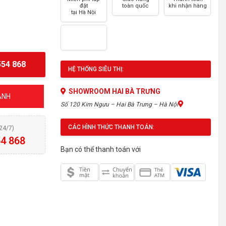
đặt
toàn quốc
khi nhận hàng
tại Hà Nội
54 868
HỆ THỐNG SIÊU THỊ:
SHOWROOM HAI BÀ TRƯNG
ÁNH
Số 120 Kim Ngưu – Hai Bà Trưng – Hà Nội
CÁC HÌNH THỨC THANH TOÁN:
(24/7)
4 868
Bạn có thể thanh toán với