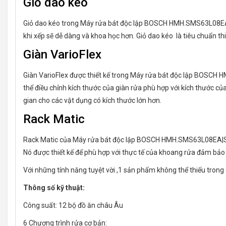
Giỏ dao kéo
Giỏ dao kéo trong Máy rửa bát độc lập BOSCH HMH.SMS63L08EA|Ser
khi xếp sẽ dễ dàng và khoa học hơn. Giỏ dao kéo là tiêu chuẩn th
Giàn VarioFlex
Giàn VarioFlex được thiết kế trong Máy rửa bát độc lập BOSCH HMH.SM
thể điều chỉnh kích thước của giàn rửa phù hợp với kích thước của
gian cho các vật dụng có kích thước lớn hơn.
Rack Matic
Rack Matic của Máy rửa bát độc lập BOSCH HMH.SMS63L08EA|Serie 6 đ
Nó được thiết kế để phù hợp với thực tế của khoang rửa đảm bảo 
Với những tính năng tuyệt vời ,1 sản phẩm không thể thiếu trong 
Thông số kỹ thuật:
Công suất: 12 bộ đồ ăn châu Âu
6 Chương trình rửa cơ bản: