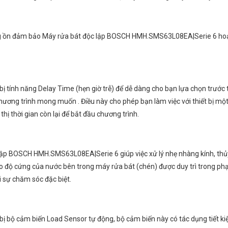
g ồn đảm bảo Máy rửa bát độc lập BOSCH HMH.SMS63L08EA|Serie 6 hoạt động
ính năng Delay Time (hẹn giờ trễ) để dễ dàng cho bạn lựa chọn trước t
chương trình mong muốn . Điều này cho phép bạn làm việc với thiết bị một 
hị thời gian còn lại để bắt đầu chương trình.
 lập BOSCH HMH.SMS63L08EA|Serie 6 giúp việc xử lý nhẹ nhàng kính, thủ
o độ cứng của nước bên trong máy rửa bát (chén) được duy trì trong phạ
i sự chăm sóc đặc biệt.
bộ cảm biến Load Sensor tự động, bộ cảm biến này có tác dụng tiết kiệ