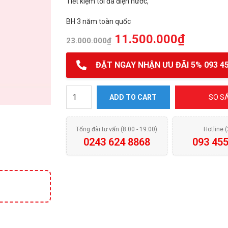
Tiết kiệm tối đa điện nước,
BH 3 năm toàn quốc
11.500.000
₫
23.000.000
₫
ĐẶT NGAY NHẬN ƯU ĐÃI 5% 093 45
MÁY RỬA BÁT BOSCH SMS63L08EA quantity
ADD TO CART
SO S
Tổng đài tư vấn (8:00 - 19:00)
Hotline 
0243 624 8868
093 455