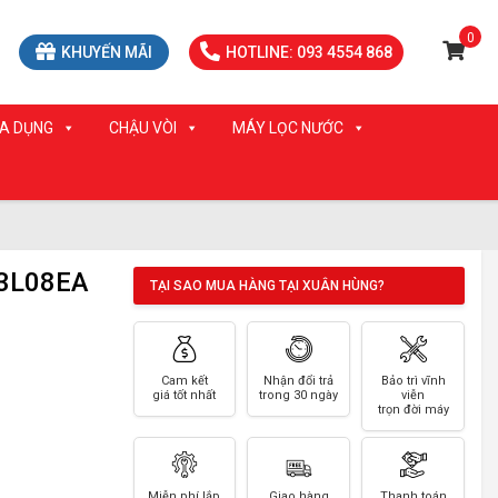
0
KHUYẾN MÃI
HOTLINE: 093 4554 868
IA DỤNG
CHẬU VÒI
MÁY LỌC NƯỚC
3L08EA
TẠI SAO MUA HÀNG TẠI XUÂN HÙNG?
Cam kết
Nhận đổi trả
Bảo trì vĩnh
giá tốt nhất
trong 30 ngày
viễn
trọn đời máy
Miễn phí lắp
Giao hàng
Thanh toán