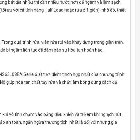
ợng bát đĩa nhiều thì cần nhiều nước hơn để ngâm và làm sạch
tối ưu với cả tính năng Half Load hoặc rửa ở 1 giàn), nhờ đó, thiết
g quá trình rửa, viên rửa rơi vào khay đựng trong giàn trên,
n do bị ngâm liên tục để đảm bảo sự hòa tan hoàn hảo.
S63L08EA|Serie 6. Ở thời điểm thích hợp nhất của chương trình
 Nó giúp hòa tan chất tẩy rửa và chất làm bóng đúng cách để
hi vô tình chạm vào bảng điều khiển và trẻ em khi nghịch nút
o an toàn, ngăn ngừa thương tích, nhất là đối với những gia