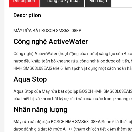
Description
Thông số kỹ thuật
Bình luận
Description
MÁY RỬA BÁT BOSCH SMS63L08EA
Công nghệ ActiveWater
Công nghệ ActiveWater (hoạt động của nước) sáng tạo của B
nước đều khắp toàn bộ khoang rửa, công nghệ lọc được cải tiến
HMH.SMS63L08EA|Serie 6 làm sạch vật dụng một cách hoàn hả
Aqua Stop
Aqua Stop của Máy rửa bát độc lập BOSCH HMH.SMS63L08EA|Serie
của thiết bị, và khi có bất kỳ sự rò rỉ nào của nước trong khoan
Nhãn năng lượng
Máy rửa bát độc lập BOSCH HMH.SMS63L08EA|Serie 6 là thiết bị 
được đánh giá đạt tới mức A+++ (thậm chí còn tiết kiệm thêm từ 10