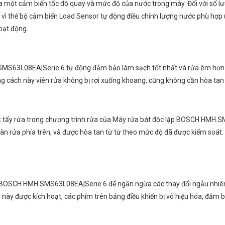
a một cảm biến tốc độ quay và mức độ của nước trong máy. Đối với số lư
ính vì thế bộ cảm biến Load Sensor tự động điều chỉnh lượng nước phù hợp (
oạt động.
63L08EA|Serie 6 tự động đảm bảo làm sạch tốt nhất và rửa êm hơn. Tron
ằng cách này viên rửa không bị rơi xuống khoang, cũng không cần hòa ta
t tẩy rửa trong chương trình rửa của Máy rửa bát độc lập BOSCH HMH.SM
àn rửa phía trên, và được hòa tan từ từ theo mức độ đã được kiểm soát.
 BOSCH HMH.SMS63L08EA|Serie 6 để ngăn ngừa các thay đổi ngẫu nhiên k
ày được kích hoạt, các phím trên bảng điều khiển bị vô hiệu hóa, đảm bả