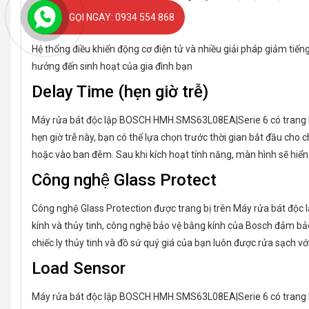
Độ ồn
GỌI NGAY: 0934 554 868
Hệ thống điều khiển động cơ điện tử và nhiều giải pháp giảm tiến
hưởng đến sinh hoạt của gia đình bạn
Delay Time (hẹn giờ trễ)
Máy rửa bát độc lập BOSCH HMH.SMS63L08EA|Serie 6 có trang bị t
hẹn giờ trễ này, bạn có thể lựa chọn trước thời gian bắt đầu cho 
hoặc vào ban đêm. Sau khi kích hoạt tính năng, màn hình sẽ hiển t
Công nghệ Glass Protect
Công nghệ Glass Protection được trang bị trên Máy rửa bát độc
kính và thủy tinh, công nghệ bảo vệ bằng kính của Bosch đảm bả
chiếc ly thủy tinh và đồ sứ quý giá của bạn luôn được rửa sạch vớ
Load Sensor
Máy rửa bát độc lập BOSCH HMH.SMS63L08EA|Serie 6 có trang bị 