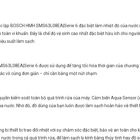
 lập BOSCH HMH.SMS63L08EA|Serie 6 đặc biệt làm nhiệt độ của nước rửa 
toàn vi khuẩn. Đây là chế độ vệ sinh cao nhất đặc biệt hữu ích cho người
iệu suất làm sạch.
3L08EA|Serie 6 được sử dụng để tăng tốc hóa thời gian của chương trìn
 tác vô cùng đơn giản – chỉ cần bằng một nút chạm.
ền kiểm soát toàn bộ quá trình rửa của máy. Cảm biến Aqua Sensor (cả
a nước. Nhờ đó, đồ dùng của bạn luôn được làm sạch hoàn hảo và thiết b
iết bị trao đổi nhiệt với sự chăm sóc đặc biệt, bảo vệ an toàn cho kí
của nước trong cả quá trình rửa, để làm sạch ly kính bằng thủy tinh hay đ