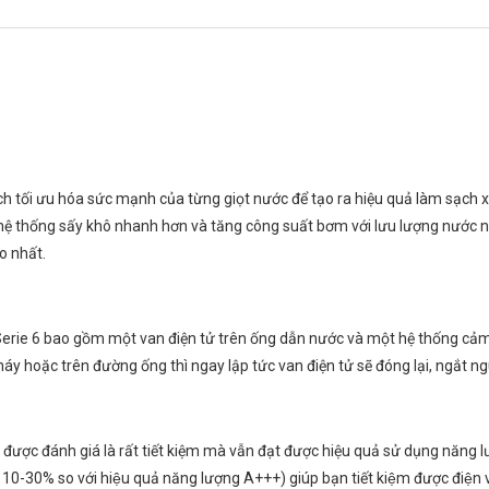
osch tối ưu hóa sức mạnh của từng giọt nước để tạo ra hiệu quả làm sạch 
, hệ thống sấy khô nhanh hơn và tăng công suất bơm với lưu lượng nước
o nhất.
 6 bao gồm một van điện tử trên ống dẫn nước và một hệ thống cảm biế
g máy hoặc trên đường ống thì ngay lập tức van điện tử sẽ đóng lại, ngắt 
được đánh giá là rất tiết kiệm mà vẫn đạt được hiệu quả sử dụng năng l
-30% so với hiệu quả năng lượng A+++) giúp bạn tiết kiệm được điện va