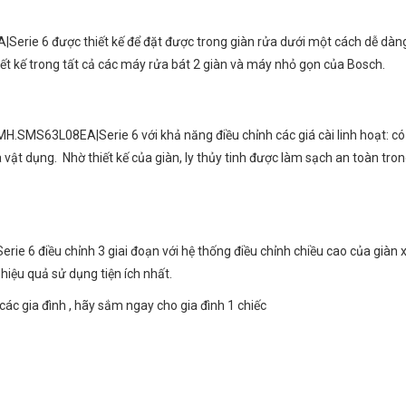
ie 6 được thiết kế để đặt được trong giàn rửa dưới một cách dễ dàng. Da
iết kế trong tất cả các máy rửa bát 2 giàn và máy nhỏ gọn của Bosch.
S63L08EA|Serie 6 với khả năng điều chỉnh các giá cài linh hoạt: có thể d
 vật dụng. Nhờ thiết kế của giàn, ly thủy tinh được làm sạch an toàn trong
iều chỉnh 3 giai đoạn với hệ thống điều chỉnh chiều cao của giàn xếp ba
hiệu quả sử dụng tiện ích nhất.
các gia đình , hãy sắm ngay cho gia đình 1 chiếc