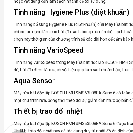
hoặc vật dụng cần làm sạch nhanh để tái sử dụng.
Tính năng Hygiene Plus (diệt khuẩn)
Tính năng bổ sung Hygiene Plus (diệt khuẩn) của Máy rửa bát độc
chỉ có tác dụng làm cho bát đĩa sạch bóng mà còn diệt sạch hoàn 
chọn này thời gian của chương trình sẽ kéo dài hơn để đảm bảo h
Tính năng VarioSpeed
Tính năng VarioSpeed trong Máy rửa bát độc lập BOSCH HMH.SMS6
đó, bát đĩa được làm sạch với hiệu quả làm sạch hoàn hảo, thao
Aqua Sensor
Máy rửa bát độc lập BOSCH HMH.SMS63L08EA|Serie 6 có toàn quy
một chu trình rửa, đồng thời theo dõi sự giảm dần mức độ bẩn củ
Thiết bị trao đổi nhiệt
Máy rửa bát độc lập BOSCH HMH.SMS63L08EA|Serie 6 được trang bị th
Thiết bị trao đổi nhiệt này có tác dụng duy trì nhiệt độ ổn định 