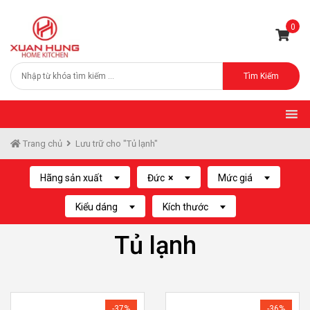
0
Tìm Kiếm
Trang chủ
Lưu trữ cho "Tủ lạnh"
Hãng sản xuất
Đức
×
Mức giá
Kiểu dáng
Kích thước
Tủ lạnh
-37%
-36%