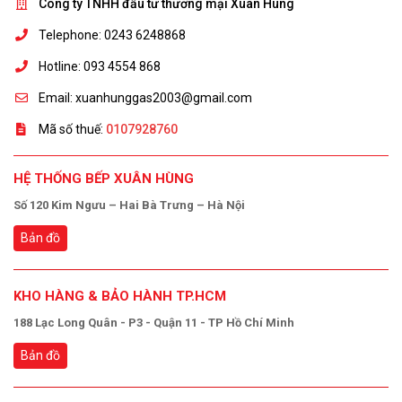
Công ty TNHH đầu tư thương mại Xuân Hùng
Telephone: 0243 6248868
Hotline: 093 4554 868
Email: xuanhunggas2003@gmail.com
Mã số thuế:
0107928760
HỆ THỐNG BẾP XUÂN HÙNG
Số 120 Kim Ngưu – Hai Bà Trưng – Hà Nội
Bản đồ
KHO HÀNG & BẢO HÀNH TP.HCM
188 Lạc Long Quân - P3 - Quận 11 - TP Hồ Chí Minh
Bản đồ