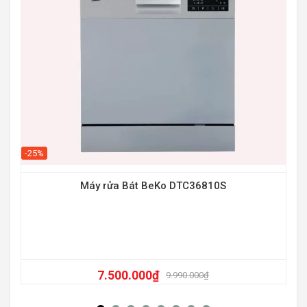
-25%
-31
Máy rửa Bát BeKo DTC36810S
7.500.000
₫
9.990.000
₫