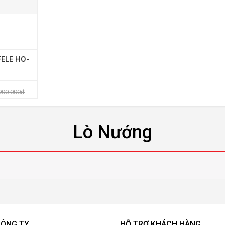
FELE HO-
900.000
₫
Lò Nướng
CÔNG TY
HỖ TRỢ KHÁCH HÀNG