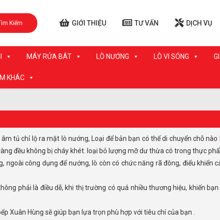
GIỚI THIỆU
TƯ VẤN
DỊCH VỤ
Tìm Kiếm
I
MÁY RỬA BÁT
LÒ NƯỚNG
LÒ VI SÓNG
G
ẨM KHÁC
 vàng đều không bị cháy khét. loại bỏ lượng mỡ dư thừa có trong thực ph
bếp Xuân Hùng sẽ giúp bạn lựa trọn phù hợp với tiêu chí của bạn .