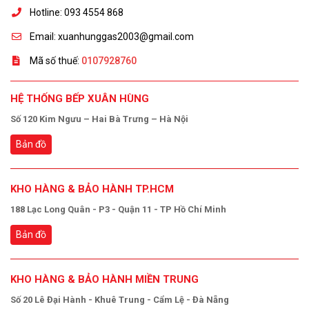
Hotline: 093 4554 868
Email: xuanhunggas2003@gmail.com
Mã số thuế:
0107928760
HỆ THỐNG BẾP XUÂN HÙNG
Số 120 Kim Ngưu – Hai Bà Trưng – Hà Nội
Bản đồ
KHO HÀNG & BẢO HÀNH TP.HCM
188 Lạc Long Quân - P3 - Quận 11 - TP Hồ Chí Minh
Bản đồ
KHO HÀNG & BẢO HÀNH MIỀN TRUNG
Số 20 Lê Đại Hành - Khuê Trung - Cẩm Lệ - Đà Nẵng