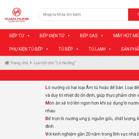
BẾP TỪ
BẾP ĐIỆN TỪ
BẾP GAS
MÁY HÚT MÙ
PHỤ KIỆN TỦ BẾP
TỦ BẾP
TỦ LẠNH
SẢN PH
Trang chủ
Lưu trữ cho "Lò Nướng"
Lò nướng có hai loại Âm tủ hoặc để bàn. Loại để âm tủ chỉ lộ ra mặt lò nướng, Loại để bản bạn có thể di chuyển chỗ nào bạn muốn. Lò nướng có nhiều chức năng nướng,
và duy trì nhiệt độ ổn định, giúp thực phẩm chín
Món ăn sẽ trở lên ngon hơn khi sử dụng lò nướng, ngoài công dụng để nướng, lò còn có chức năng rã đông, điểu khiển cảm ứng hoặc nút vặn, kích thước, dung tích khác
nhau
Để trọn lò nướng ưng ý, nguồn gốc, chất lượng, không phải là điều dễ, khi thị trường có quá nhiều thương hiệu, khiến bạn phân vân chưa biết trọn loại nào phù hợp với gia
đình .
Với kinh nghiệm gần 20 năm trong lĩnh vực nhà 