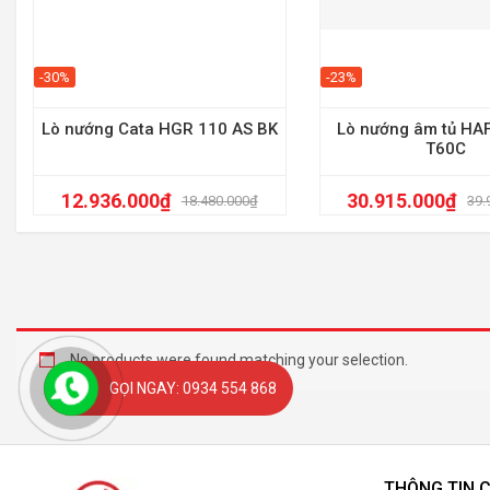
-30%
-23%
Lò nướng Cata HGR 110 AS BK
Lò nướng âm tủ HA
T60C
12.936.000
₫
30.915.000
₫
18.480.000
₫
39.
No products were found matching your selection.
GỌI NGAY: 0934 554 868
THÔNG TIN 