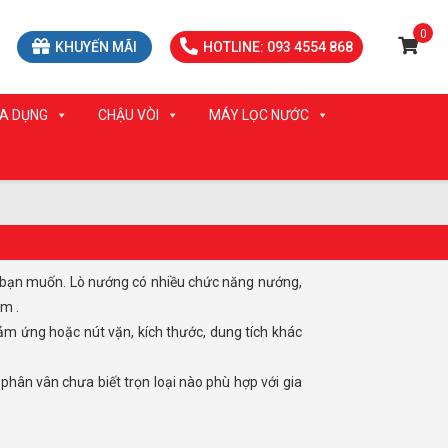
0
KHUYẾN MÃI
HOTLINE: 093 4554 868
IA DỤNG
CHẬU VÒI
MÁY LỌC NƯỚC
ẩm .