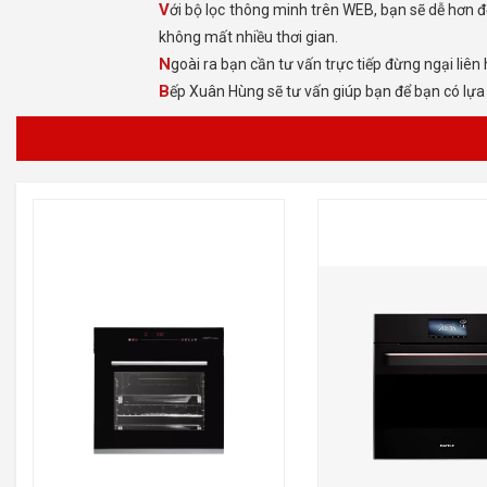
Với bộ lọc thông minh trên WEB, bạn sẽ dễ hơn để trọn sản phẩm, mức giá, thương hiệu, xuất xứ, kiểu dáng, kích thước, công xuất, bộ lọc sẽ giúp bạn lựa trọn dễ dàng hơn,
không mất nhiều thơi gian.
Ngoài ra bạn cần tư vấn trực tiếp đừng ngại liên
Bếp Xuân Hùng sẽ tư vấn giúp bạn để bạn có lự