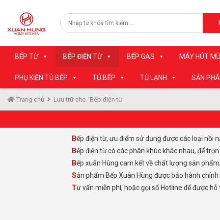
BẾP TỪ
BẾP ĐIỆN TỪ
BẾP GAS
MÁY HÚT MÙ
PHỤ KIỆN TỦ BẾP
TỦ BẾP
TỦ LẠNH
SẢN PH
Trang chủ
Lưu trữ cho "Bếp điện từ"
Bếp điện từ, ưu điểm sử dụng được các loại nồi 
Bếp điện từ có các phân khúc khác nhau, để trọ
Bếp xuân Hùng cam kết về chất lượng sản phẩm
Sản phẩm Bếp Xuân Hùng được bảo hành chính hãn
Tư vấn miễn phí, hoặc gọi số Hotline để được hỗ 