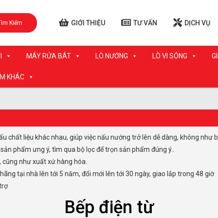
GIỚI THIỆU
TƯ VẤN
DỊCH VỤ
Tìm Kiếm
I
MÁY RỬA BÁT
LÒ NƯỚNG
LÒ VI SÓNG
G
ẨM KHÁC
nấu chất liệu khác nhau, giúp việc nấu nướng trở lên dễ dàng, không như 
n sản phẩm ưng ý, tìm qua bộ lọc để trọn sản phẩm đúng ý..
, cũng như xuất xứ hàng hóa.
g tại nhà lên tới 5 năm, đổi mới lên tới 30 ngày, giao lắp trong 48 giờ
trợ
Bếp điện từ