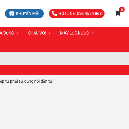
0
KHUYẾN MÃI
HOTLINE: 093 4554 868
IA DỤNG
CHẬU VÒI
MÁY LỌC NƯỚC
bếp từ phải sử dụng nồi dẫn từ.