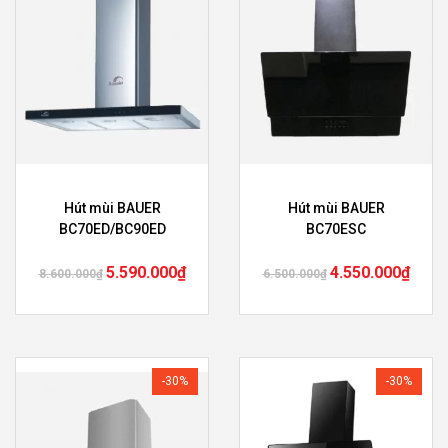
Hút mùi BAUER
Hút mùi BAUER
BC70ED/BC90ED
BC70ESC
5.590.000
₫
4.550.000
₫
8.600.000
₫
6.500.000
₫
-30%
-30%