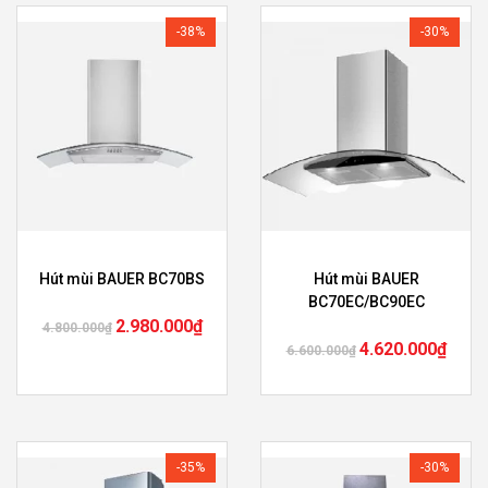
-38%
-30%
Hút mùi BAUER BC70BS
Hút mùi BAUER
BC70EC/BC90EC
2.980.000
₫
4.800.000
₫
4.620.000
₫
6.600.000
₫
-35%
-30%