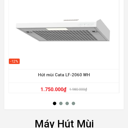
-12%
-16
Hút mùi Cata LF-2060 WH
1.750.000
₫
1.980.000
₫
Máy Hút Mùi