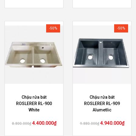
-50%
-50%
Chậu rửa bát
Chậu rửa bát
ROSLERER RL-900
ROSLERER RL-909
White
Alumetlic
4.400.000
₫
4.940.000
₫
8.800.000
₫
9.880.000
₫