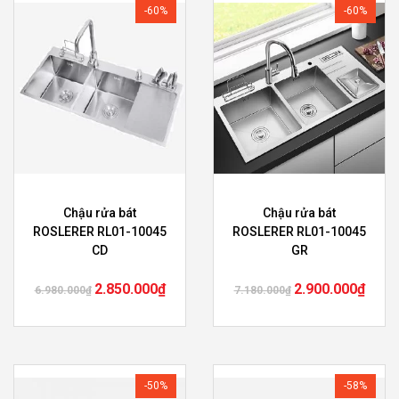
-60%
-60%
Chậu rửa bát
Chậu rửa bát
ROSLERER RL01-10045
ROSLERER RL01-10045
CD
GR
2.850.000
₫
2.900.000
₫
6.980.000
₫
7.180.000
₫
-50%
-58%