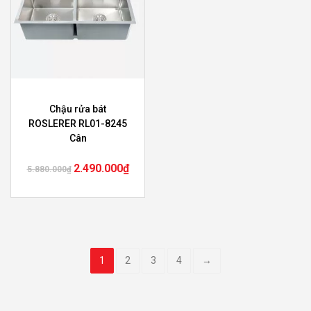
Chậu rửa bát
ROSLERER RL01-8245
Cân
2.490.000
₫
5.880.000
₫
1
2
3
4
→