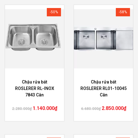
-50%
-58%
Chậu rửa bát
Chậu rửa bát
ROSLERER RL-INOX
ROSLERER RL01-10045
7843 Cân
Cân
1.140.000
₫
2.850.000
₫
2.280.000
₫
6.680.000
₫