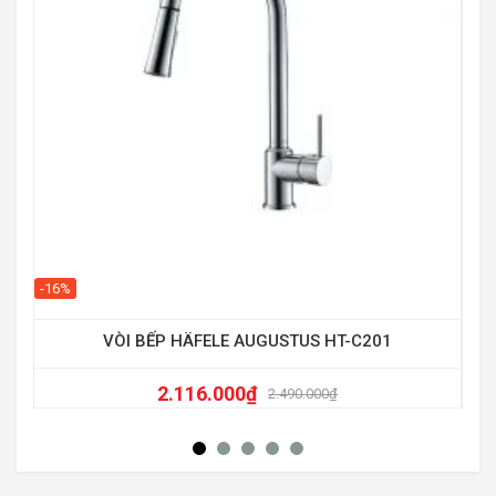
-25
-16%
VÒI BẾP HÄFELE AUGUSTUS HT-C201
2.116.000
₫
2.490.000
₫