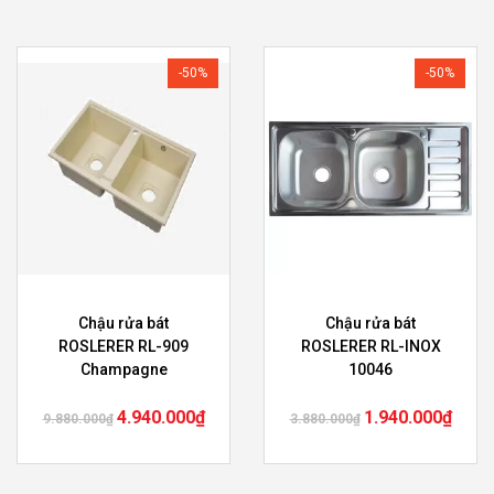
-50%
-50%
Chậu rửa bát
Chậu rửa bát
ROSLERER RL-909
ROSLERER RL-INOX
Champagne
10046
4.940.000
₫
1.940.000
₫
9.880.000
₫
3.880.000
₫