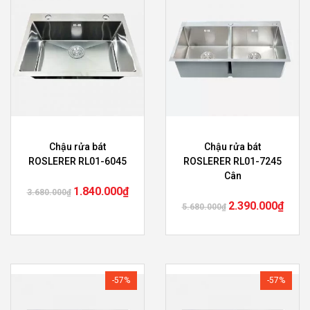
Chậu rửa bát
Chậu rửa bát
ROSLERER RL01-6045
ROSLERER RL01-7245
Cân
1.840.000
₫
3.680.000
₫
2.390.000
₫
5.680.000
₫
-57%
-57%