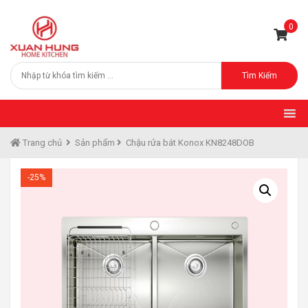
0
Tìm Kiếm
Trang chủ
Sản phẩm
Chậu rửa bát Konox KN8248DOB
-25%