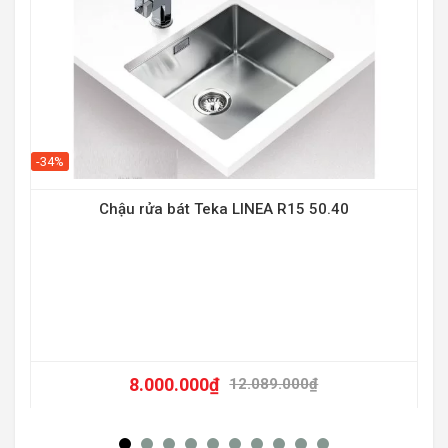
-34%
Chậu rửa bát Teka LINEA R15 50.40
-20
8.000.000
₫
12.089.000
₫