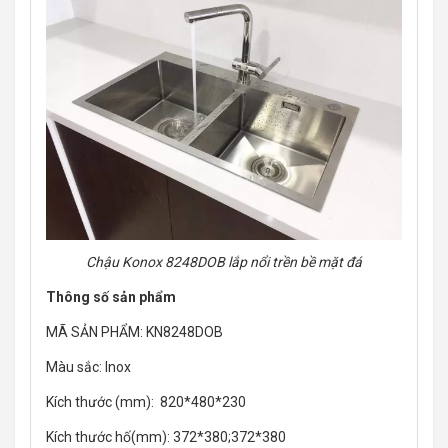
Chậu Konox 8248DOB lắp nổi trền bề mặt đá
Thông số sản phẩm
MÃ SẢN PHẨM: KN8248DOB
Màu sắc: Inox
Kích thước (mm): 820*480*230
Kích thước hố(mm): 372*380;372*380