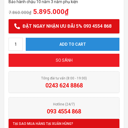
Bảo hành chậu 10 năm 3 năm phụ kiện
5.895.000
₫
7.860.000
₫
ĐẶT NGAY NHẬN ƯU ĐÃI 5% 093 4554 868
Chậu rửa bát Konox KN8248DOB quantity
ADD TO CART
SO SÁNH
Tổng đài tư vấn (8:00 - 19:00)
0243 624 8868
Hotline (24/7)
093 4554 868
TẠI SAO MUA HÀNG TẠI XUÂN HÙNG?