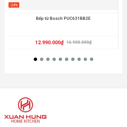
-20
-24%
Bếp từ Bosch PUC631BB2E
12.990.000
₫
16.900.000
₫