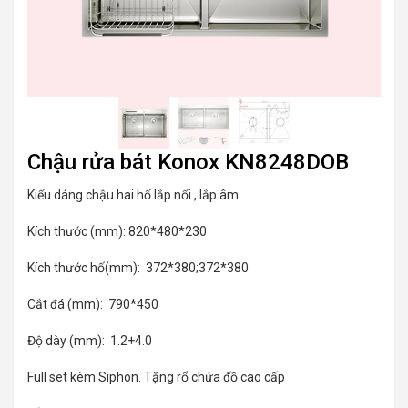
Chậu rửa bát Konox KN8248DOB
Kiểu dáng chậu hai hố lắp nổi , lắp âm
Kích thước (mm): 820*480*230
Kích thước hố(mm): 372*380;372*380
Cắt đá (mm): 790*450
Độ dày (mm): 1.2+4.0
Full set kèm Siphon. Tặng rổ chứa đồ cao cấp