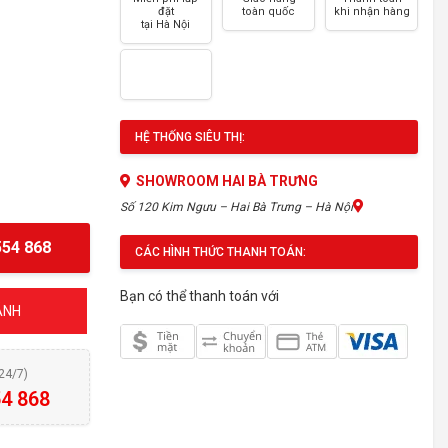
đặt
toàn quốc
khi nhận hàng
tại Hà Nội
HỆ THỐNG SIÊU THỊ:
SHOWROOM HAI BÀ TRƯNG
Số 120 Kim Ngưu – Hai Bà Trưng – Hà Nội
54 868
CÁC HÌNH THỨC THANH TOÁN:
Bạn có thể thanh toán với
ÁNH
(24/7)
4 868