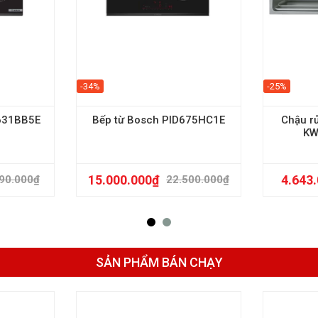
-34%
-25%
631BB5E
Bếp từ Bosch PID675HC1E
Chậu r
KW
15.000.000
₫
4.643
90.000
₫
22.500.000
₫
SẢN PHẨM BÁN CHẠY