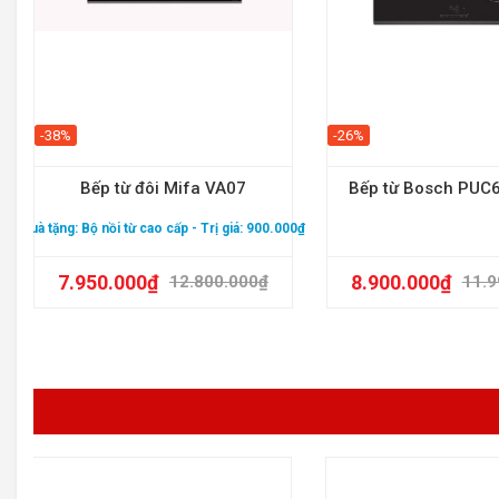
-38%
-26%
Bếp từ đôi Mifa VA07
Bếp từ Bosch PUC
Quà tặng:
Bộ nồi từ cao cấp
- Trị giá: 900.000₫
7.950.000
₫
8.900.000
₫
12.800.000
₫
11.9