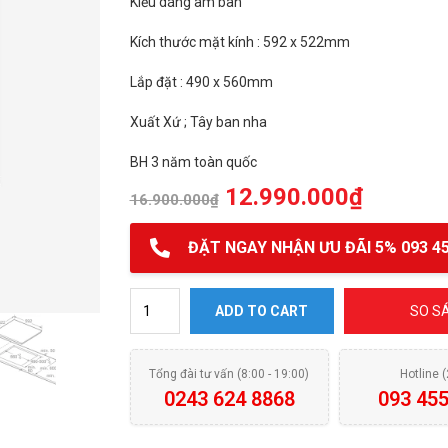
Kiểu dáng âm bàn
Kích thước mặt kính : 592 x 522mm
Lắp đặt : 490 x 560mm
Xuất Xứ ; Tây ban nha
BH 3 năm toàn quốc
12.990.000
₫
16.900.000
₫
ĐẶT NGAY NHẬN ƯU ĐÃI 5% 093 45
Bếp từ Bosch PUC631BB2E quantity
ADD TO CART
SO S
Tổng đài tư vấn (8:00 - 19:00)
Hotline 
0243 624 8868
093 455