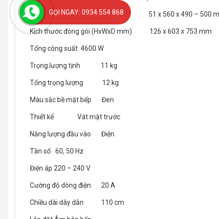
GỌI NGAY: 0934 554 868
Kích thước lắp đặt (HxWxD mm) 51 x 560 x 490 – 500 
Kích thước đóng gói (HxWxD mm) 126 x 603 x 753 mm
Tổng công suất 4600 W
Trọng lượng tịnh 11 kg
Tổng trọng lượng 12 kg
Màu sắc bề mặt bếp Đen
Thiết kế Vát mặt trước
Năng lượng đầu vào Điện
Tần số 60, 50 Hz
Điện áp 220 – 240 V
Cường độ dòng điện 20 A
Chiều dài dây dẫn 110 cm