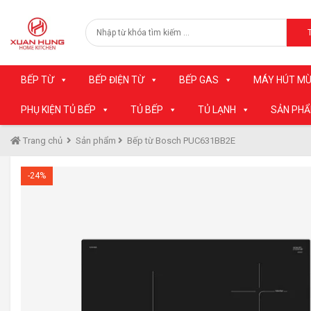
BẾP TỪ
BẾP ĐIỆN TỪ
BẾP GAS
MÁY HÚT MÙ
PHỤ KIỆN TỦ BẾP
TỦ BẾP
TỦ LẠNH
SẢN PH
Trang chủ
Sản phẩm
Bếp từ Bosch PUC631BB2E
-24%