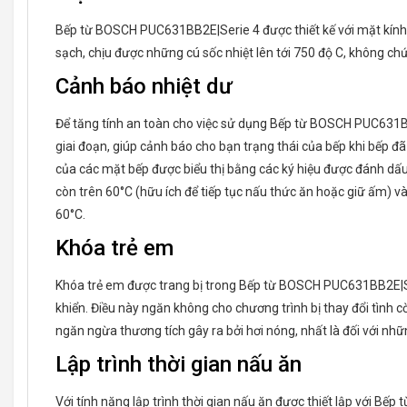
Bếp từ BOSCH PUC631BB2E|Serie 4 được thiết kế với mặt kính 
sạch, chịu được những cú sốc nhiệt lên tới 750 độ C, không ch
Cảnh báo nhiệt dư
Để tăng tính an toàn cho việc sử dụng Bếp từ BOSCH PUC631BB
giai đoạn, giúp cảnh báo cho bạn trạng thái của bếp khi bếp đã
của các mặt bếp được biểu thị bằng các ký hiệu được đánh dấu 
còn trên 60°C (hữu ích để tiếp tục nấu thức ăn hoặc giữ ấm) v
60°C.
Khóa trẻ em
Khóa trẻ em được trang bị trong Bếp từ BOSCH PUC631BB2E|Se
khiển. Điều này ngăn không cho chương trình bị thay đổi tình c
ngăn ngừa thương tích gây ra bởi hơi nóng, nhất là đối với nhữn
Lập trình thời gian nấu ăn
Với tính năng lập trình thời gian nấu ăn được thiết lập với B