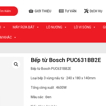
GIỚI THIỆU
TƯ VẤN
DỊCH VỤ
Tìm Kiếm
I
MÁY RỬA BÁT
LÒ NƯỚNG
LÒ VI SÓNG
G
ẨM KHÁC
Bếp từ Bosch PUC631BB2E
Bếp từ Bosch PUC631BB2E
Loại bếp 3 vùng nấu từ : 240 x 180 x 140mm
Tổng công xuất : 4600W
Màu sắc : Đen