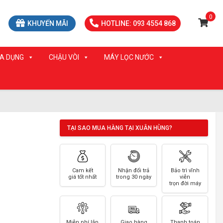
0
KHUYẾN MÃI
HOTLINE: 093 4554 868
IA DỤNG
CHẬU VÒI
MÁY LỌC NƯỚC
TẠI SAO MUA HÀNG TẠI XUÂN HÙNG?
Cam kết
Nhận đổi trả
Bảo trì vĩnh
giá tốt nhất
trong 30 ngày
viễn
trọn đời máy
Miễn phí lắp
Giao hàng
Thanh toán