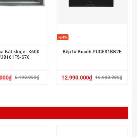
-24%
ửa Bát kluger K600
Bếp từ Bosch PUC631BB2E
U8161FS-S76
.000
₫
12.990.000
₫
6.190.000
₫
16.900.000
₫