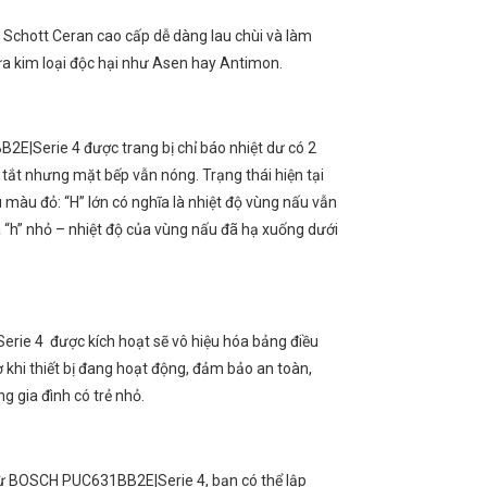
Schott Ceran cao cấp dễ dàng lau chùi và làm
ứa kim loại độc hại như Asen hay Antimon.
2E|Serie 4 được trang bị chỉ báo nhiệt dư có 2
 tắt nhưng mặt bếp vẫn nóng. Trạng thái hiện tại
màu đỏ: “H” lớn có nghĩa là nhiệt độ vùng nấu vẫn
à “h” nhỏ – nhiệt độ của vùng nấu đã hạ xuống dưới
rie 4 được kích hoạt sẽ vô hiệu hóa bảng điều
ờ khi thiết bị đang hoạt động, đảm bảo an toàn,
g gia đình có trẻ nhỏ.
ếp từ BOSCH PUC631BB2E|Serie 4, bạn có thể lập