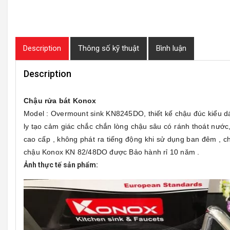
Description
Thông số kỹ thuật
Bình luận
Description
Chậu rửa bát Konox
Model : Overmount sink KN8245DO, thiết kế chậu đúc kiểu dá
ly tạo cảm giác chắc chắn lòng chậu sâu có ránh thoát nướ
cao cấp , không phát ra tiếng động khi sử dụng ban đêm , 
chậu Konox KN 82/48DO được Bảo hành rỉ 10 năm .
Ảnh thực tế sản phẩm: