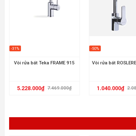
-31%
-50%
Vòi rửa bát Teka FRAME 915
Vòi rửa bát ROSLER
5.228.000
₫
1.040.000
₫
7.469.000
₫
2.0