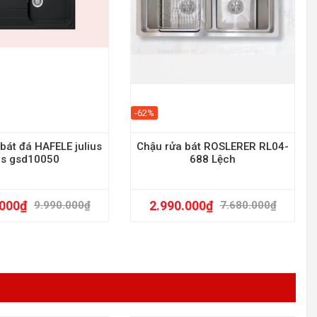
-62%
bát đá HAFELE julius
Chậu rửa bát ROSLERER RL04-
hs gsd10050
688 Lệch
.000
₫
2.990.000
₫
9.990.000
₫
7.680.000
₫