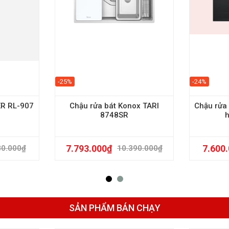
-25%
-24%
ER RL-907
Chậu rửa bát Konox TARI
Chậu rửa 
8748SR
7.793.000
₫
7.600
80.000
₫
10.390.000
₫
SẢN PHẨM BÁN CHẠY