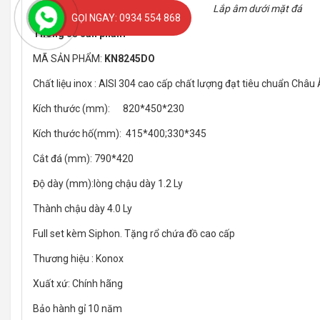
Lắp âm dưới mặt đá
GỌI NGAY: 0934 554 868
Thông số sản phẩm
MÃ SẢN PHẨM:
KN8245DO
Chất liệu inox : AISI 304 cao cấp chất lượng đạt tiêu chuẩn Châu
Kích thước (mm): 820*450*230
Kích thước hố(mm): 415*400;330*345
Cắt đá (mm): 790*420
Độ dày (mm):lòng chậu dày 1.2 Ly
Thành chậu dày 4.0 Ly
Full set kèm Siphon. Tặng rổ chứa đồ cao cấp
Thương hiệu : Konox
Xuất xứ: Chính hãng
Bảo hành gỉ 10 năm