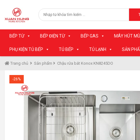
BẾP TỪ
BẾP ĐIỆN TỪ
BẾP GAS
MÁY HÚT MÙ
PHỤ KIỆN TỦ BẾP
TỦ BẾP
TỦ LẠNH
SẢN PH
Trang chủ
Sản phẩm
Chậu rửa bát Konox KN8245DO
-26%