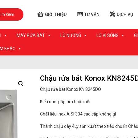
GIỚI THIỆU
TƯ VẤN
DỊCH VỤ
Tìm Kiếm
I
MÁY RỬA BÁT
LÒ NƯỚNG
LÒ VI SÓNG
G
ẨM KHÁC
Chậu rửa bát Konox KN8245
Chậu rửa bát Konox KN 8245DO
Kiểu dáng lắp âm hoặc nổi
Chất liệu inox AISI 304 cao cấp không gỉ
Thành chậu dày 4Ly sản xuất theo tiêu chuẩn Châ