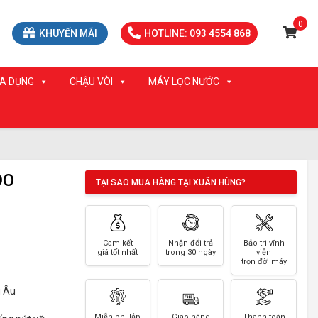
0
KHUYẾN MÃI
HOTLINE: 093 4554 868
IA DỤNG
CHẬU VÒI
MÁY LỌC NƯỚC
DO
TẠI SAO MUA HÀNG TẠI XUÂN HÙNG?
Cam kết
Nhận đổi trả
Bảo trì vĩnh
giá tốt nhất
trong 30 ngày
viễn
trọn đời máy
u Âu
Miễn phí lắp
Giao hàng
Thanh toán