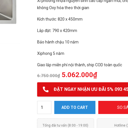
Xi phoong nhựa nguyên sinh cao cấp ngăn mùi, ch
không Oxy hóa theo thời gian
Kích thước: 820 x 450mm
Lắp đặt: 790 x 420mm
Bảo hành chậu 10 năm
Xiphong 5 năm
Giao lắp miễn phí nội thành, ship COD toàn quốc
5.062.000
₫
6.750.000
₫
ĐẶT NGAY NHẬN ƯU ĐÃI 5% 093 45
Chậu rửa bát Konox KN8245DO quantity
ADD TO CART
SO S
Tổng đài tư vấn (8:00 - 19:00)
Hotline 