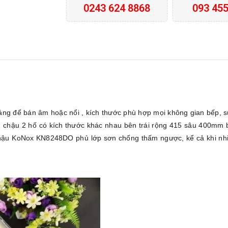
0243 624 8868
093 455
ng để bán âm hoặc nổi , kích thước phù hợp mọi không gian bếp, sử
c, chậu 2 hố có kích thước khác nhau bên trái rộng 415 sâu 400m
chậu KoNox KN8248DO phủ lớp sơn chống thấm ngược, kể cả khi nhiệt