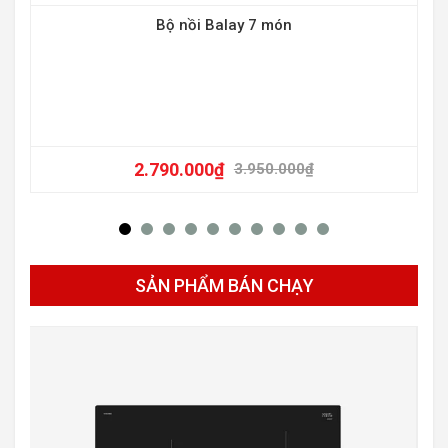
Bộ nồi Balay 7 món
-17
2.790.000
₫
3.950.000
₫
SẢN PHẨM BÁN CHẠY