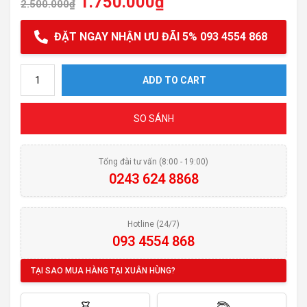
1.750.000
₫
2.500.000
₫
ĐẶT NGAY NHẬN ƯU ĐÃI 5% 093 4554 868
Chảo từ inox của Elo Multilayer quantity
ADD TO CART
SO SÁNH
Tổng đài tư vấn (8:00 - 19:00)
0243 624 8868
Hotline (24/7)
093 4554 868
TẠI SAO MUA HÀNG TẠI XUÂN HÙNG?