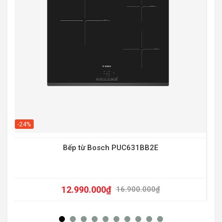
-20
-24%
Bếp từ Bosch PUC631BB2E
12.990.000
₫
16.900.000
₫