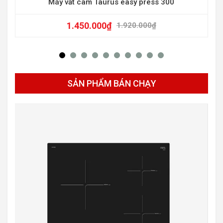
Máy vắt cam Taurus easy press 300
1.450.000
₫
1.920.000
₫
SẢN PHẨM BÁN CHẠY