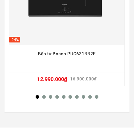
-20
-24%
Bếp từ Bosch PUC631BB2E
12.990.000
₫
16.900.000
₫