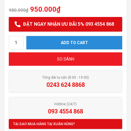
950.000
₫
980.000
₫
ĐẶT NGAY NHẬN ƯU ĐÃI 5% 093 4554 868
Chảo chống dính Elo Smart quantity
ADD TO CART
SO SÁNH
Tổng đài tư vấn (8:00 - 19:00)
0243 624 8868
Hotline (24/7)
093 4554 868
TẠI SAO MUA HÀNG TẠI XUÂN HÙNG?