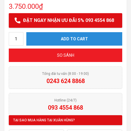
3.750.000
₫
ĐẶT NGAY NHẬN ƯU ĐÃI 5% 093 4554 868
Hút mùi MALLOCA CLASSIC H107 quantity
ADD TO CART
SO SÁNH
Tổng đài tư vấn (8:00 - 19:00)
0243 624 8868
Hotline (24/7)
093 4554 868
TẠI SAO MUA HÀNG TẠI XUÂN HÙNG?