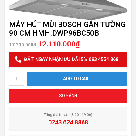
MÁY HÚT MÙI BOSCH GẮN TƯỜNG
90 CM HMH.DWP96BC50B
12.110.000
₫
17.300.000
₫
ĐẶT NGAY NHẬN ƯU ĐÃI 5% 093 4554 868
MÁY HÚT MÙI BOSCH GẮN TƯỜNG 90 CM HMH.DWP96BC50B quant
ADD TO CART
SO SÁNH
Tổng đài tư vấn (8:00 - 19:00)
0243 624 8868