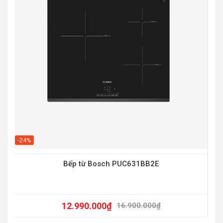
-20
-24%
Bếp từ Bosch PUC631BB2E
12.990.000
₫
16.900.000
₫