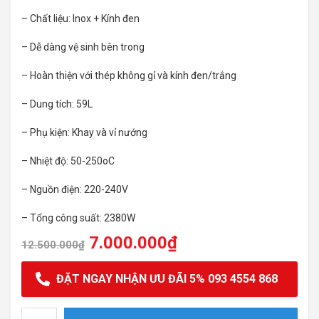
– Chất liệu: Inox + Kính đen
– Dễ dàng vệ sinh bên trong
– Hoàn thiện với thép không gỉ và kính đen/trắng
– Dung tích: 59L
– Phụ kiện: Khay và vỉ nướng
– Nhiệt độ: 50-250oC
– Nguồn điện: 220-240V
– Tổng công suất: 2380W
7.000.000
₫
12.500.000
₫
ĐẶT NGAY NHẬN ƯU ĐÃI 5% 093 4554 868
Lò nướng Cata ME 7207 BK quantity