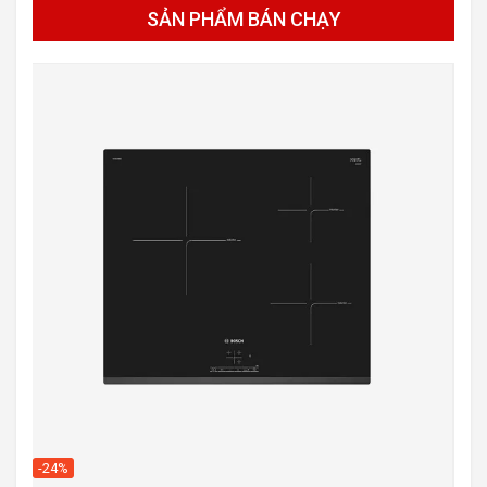
SẢN PHẨM BÁN CHẠY
-20
-24%