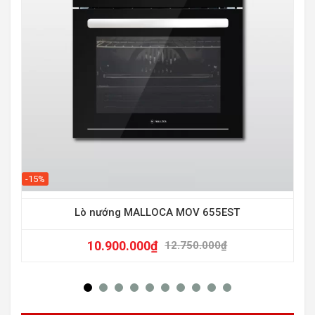
-15%
-15
Lò nướng MALLOCA MOV 655EST
10.900.000
₫
12.750.000
₫