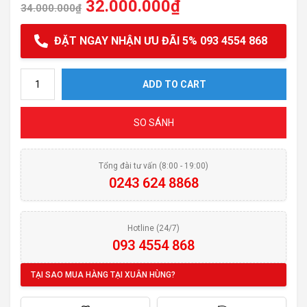
32.000.000
₫
34.000.000
₫
ĐẶT NGAY NHẬN ƯU ĐÃI 5% 093 4554 868
Lò hấp BOSCH CDG634BS1 quantity
ADD TO CART
SO SÁNH
Tổng đài tư vấn (8:00 - 19:00)
0243 624 8868
Hotline (24/7)
093 4554 868
TẠI SAO MUA HÀNG TẠI XUÂN HÙNG?