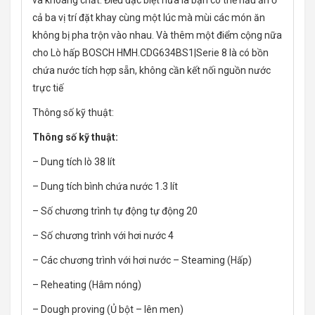
và khoáng chất. Điều đặc biệt nữa là bạn có thể nấu ăn ở
cả ba vị trí đặt khay cùng một lúc mà mùi các món ăn
không bị pha trộn vào nhau. Và thêm một điểm cộng nữa
cho Lò hấp BOSCH HMH.CDG634BS1|Serie 8 là có bồn
chứa nước tích hợp sẵn, không cần kết nối nguồn nước
trực tiế
Thông số kỹ thuật:
Thông số kỹ thuật:
– Dung tích lò 38 lít
– Dung tích bình chứa nước 1.3 lít
– Số chương trình tự động tự động 20
– Số chương trình với hơi nước 4
– Các chương trình với hơi nước – Steaming (Hấp)
– Reheating (Hâm nóng)
– Dough proving (Ủ bột – lên men)