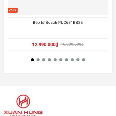
-20
-24%
Bếp từ Bosch PUC631BB2E
12.990.000
₫
16.900.000
₫