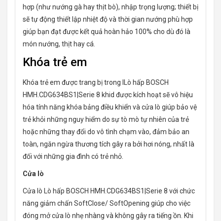
hợp (như nướng gà hay thịt bò), nhập trọng lượng; thiết bị
sẽ tự động thiết lập nhiệt độ và thời gian nướng phù hợp
giúp bạn đạt được kết quả hoàn hảo 100% cho dù đó là
món nướng, thịt hay cá.
Khóa trẻ em
Khóa trẻ em được trang bị trong lLò hấp BOSCH
HMH.CDG634BS1|Serie 8 khid được kích hoạt sẽ vô hiệu
hóa tính năng khóa bảng điều khiển và cửa lò giúp bảo vệ
trẻ khỏi những nguy hiểm do sự tò mò tự nhiên của trẻ
hoặc những thay đổi do vô tình chạm vào, đảm bảo an
toàn, ngăn ngừa thương tích gây ra bởi hơi nóng, nhất là
đối với những gia đình có trẻ nhỏ.
Cửa lò
Cửa lò Lò hấp BOSCH HMH.CDG634BS1|Serie 8 với chức
năng giảm chấn SoftClose/ SoftOpening giúp cho việc
đóng mở cửa lò nhẹ nhàng và không gây ra tiếng ồn. Khi