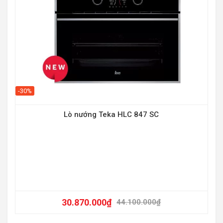
-30%
Lò nướng Teka HLC 847 SC
30.870.000
₫
44.100.000
₫