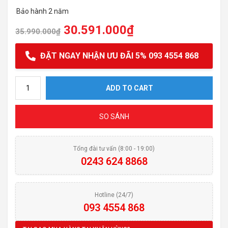
Bảo hành 2 năm
30.591.000
₫
35.990.000
₫
ĐẶT NGAY NHẬN ƯU ĐÃI 5% 093 4554 868
Lò nướng SMEG SF6371X quantity
ADD TO CART
SO SÁNH
Tổng đài tư vấn (8:00 - 19:00)
0243 624 8868
Hotline (24/7)
093 4554 868