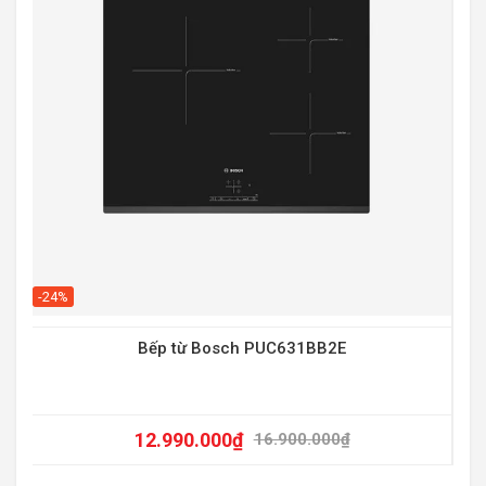
-20
-24%
Bếp từ Bosch PUC631BB2E
12.990.000
₫
16.900.000
₫