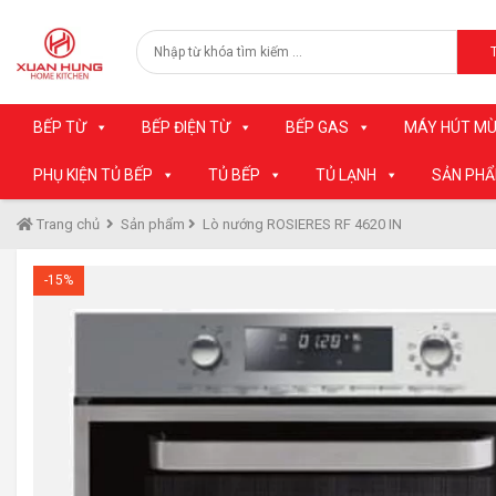
BẾP TỪ
BẾP ĐIỆN TỪ
BẾP GAS
MÁY HÚT MÙ
PHỤ KIỆN TỦ BẾP
TỦ BẾP
TỦ LẠNH
SẢN PH
Trang chủ
Sản phẩm
Lò nướng ROSIERES RF 4620 IN
-15%