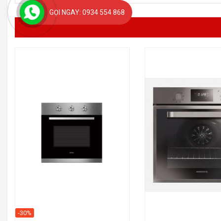
GỌI NGAY: 0934 554 868
-30%