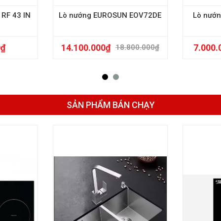
RF 43 IN
Lò nướng EUROSUN EOV72DE
Lò nướn
0
₫
14.100.000
₫
7.000.
18.800.000
₫
SẢN PHẨM BÁN CHẠY