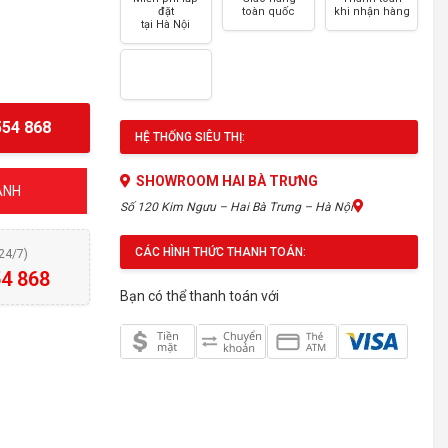
đặt
toàn quốc
khi nhận hàng
tại Hà Nội
54 868
HỆ THỐNG SIÊU THỊ:
SHOWROOM HAI BÀ TRƯNG
ÁNH
Số 120 Kim Ngưu – Hai Bà Trưng – Hà Nội
CÁC HÌNH THỨC THANH TOÁN:
(24/7)
4 868
Bạn có thể thanh toán với