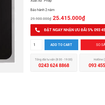
Xuất xứ : Pháp
Bảo hành 2 năm
25.415.000
₫
29.900.000
₫
ĐẶT NGAY NHẬN ƯU ĐÃI 5% 093 45
Lò nướng ROSIERES RF 4620 IN quantity
ADD TO CART
SO S
Tổng đài tư vấn (8:00 - 19:00)
Hotline 
0243 624 8868
093 455