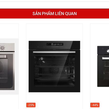
SẢN PHẨM LIÊN QUAN
-25%
-44%