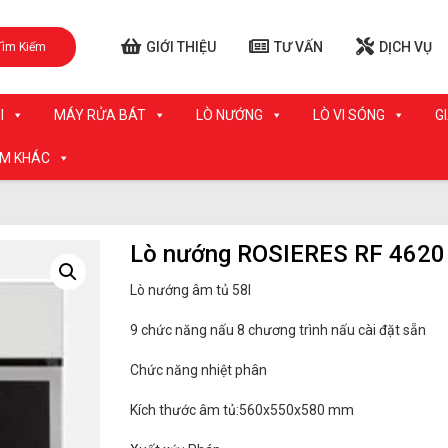
GIỚI THIỆU
TƯ VẤN
DỊCH VỤ
Tìm Kiếm
I
MÁY RỬA BÁT
LÒ NƯỚNG
LÒ VI SÓNG
G
ẨM KHÁC
Lò nướng ROSIERES RF 4620
Lò nướng âm tủ 58l
9 chức năng nấu 8 chương trình nấu cài đặt sẵn
Chức năng nhiệt phân
Kích thước âm tủ:560x550x580 mm