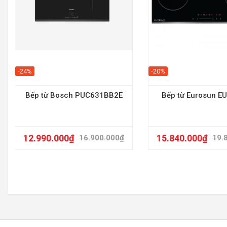
-24%
-20%
Bếp từ Bosch PUC631BB2E
Bếp từ Eurosun E
12.990.000
₫
15.840.000
₫
16.900.000
₫
19.