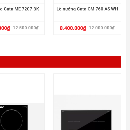
g Cata ME 7207 BK
Lò nướng Cata CM 760 AS WH
000
₫
8.400.000
₫
12.500.000
₫
12.000.000
₫