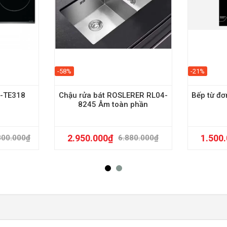
-58%
-21%
U-TE318
Chậu rửa bát ROSLERER RL04-
Bếp từ đ
8245 Âm toàn phần
2.950.000
₫
1.500
800.000
₫
6.880.000
₫