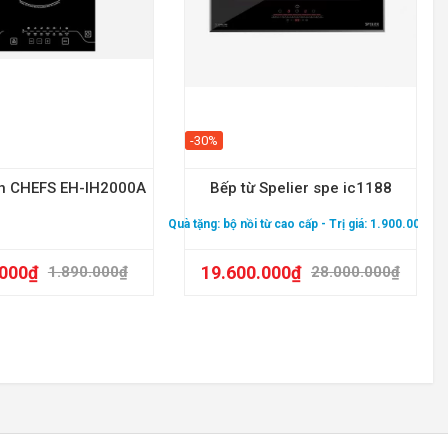
-30%
ơn CHEFS EH-IH2000A
Bếp từ Spelier spe ic1188
Quà tặng:
bộ nồi từ cao cấp
- Trị giá: 1.900.000₫
.000
₫
19.600.000
₫
1.890.000
₫
28.000.000
₫