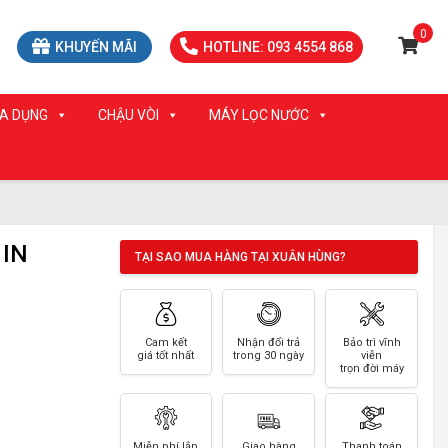
0
KHUYẾN MÃI
HOTLINE: 093 4554 868
IA DỤNG
CHẬU VÒI
MÁY LỌC NƯỚC
 IN
TẠI SAO MUA HÀNG TẠI XUÂN HÙNG?
Cam kết
Nhận đổi trả
Bảo trì vĩnh
giá tốt nhất
trong 30 ngày
viễn
trọn đời máy
Miễn phí lắp
Giao hàng
Thanh toán