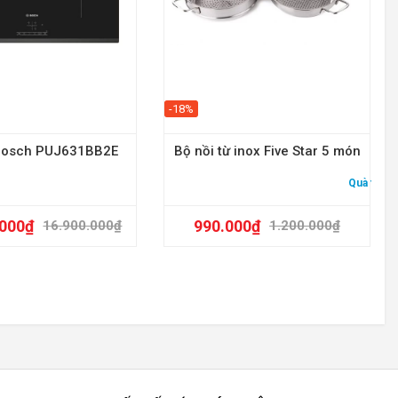
-18%
 Bosch PUJ631BB2E
Bộ nồi từ inox Five Star 5 món
Quà tặng:
.000
₫
990.000
₫
16.900.000
₫
1.200.000
₫