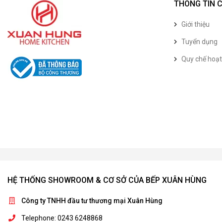
THÔNG TIN 
Giới thiệu
Tuyển dụng
Quy chế hoạ
HỆ THỐNG SHOWROOM & CƠ SỞ CỦA BẾP XUÂN HÙNG
Công ty TNHH đầu tư thương mại Xuân Hùng
Telephone: 0243 6248868