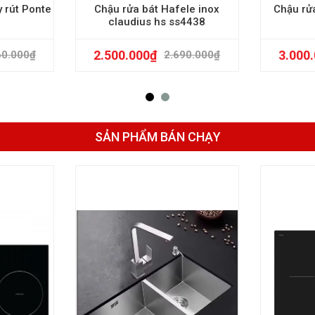
y rút Ponte
Chậu rửa bát Hafele inox
Chậu rử
claudius hs ss4438
2.500.000
₫
3.000
60.000
₫
2.690.000
₫
SẢN PHẨM BÁN CHẠY