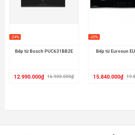
-24%
-20%
Bếp từ Bosch PUC631BB2E
Bếp từ Eurosun E
12.990.000
₫
15.840.000
₫
16.900.000
₫
19.