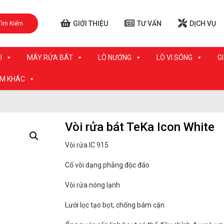
GIỚI THIỆU
TƯ VẤN
DỊCH VỤ
Tìm Kiếm
I
MÁY RỬA BÁT
LÒ NƯỚNG
LÒ VI SÓNG
G
ẨM KHÁC
Vòi rửa bát TeKa Icon White
Vòi rửa IC 915
Cổ vòi dạng phẳng độc đáo
Vòi rửa nóng lạnh
Lưới lọc tạo bọt, chống bám cặn