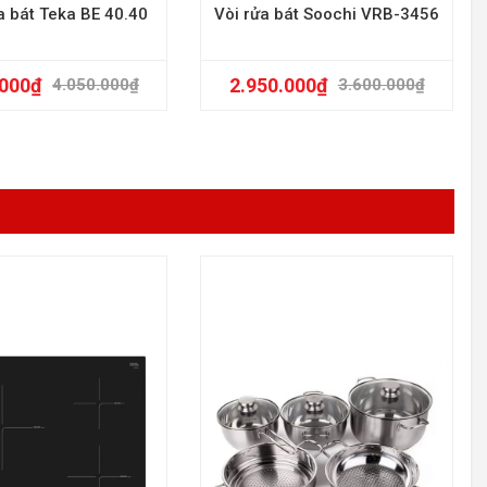
a bát Teka BE 40.40
Vòi rửa bát Soochi VRB-3456
.000
₫
2.950.000
₫
4.050.000
₫
3.600.000
₫