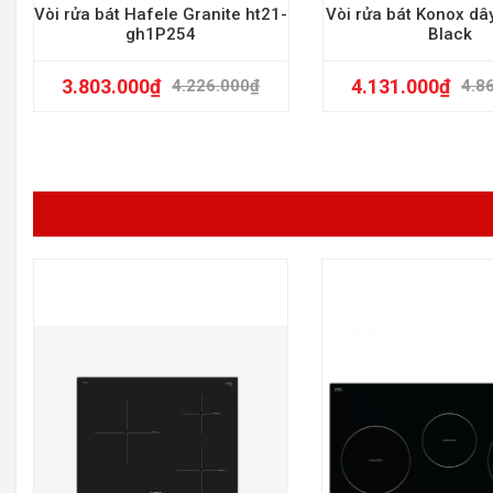
Vòi rửa bát Hafele Granite ht21-
Vòi rửa bát Konox dâ
gh1P254
Black
3.803.000
₫
4.131.000
₫
4.226.000
₫
4.8