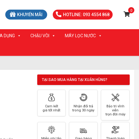
0
KHUYẾN MÃI
HOTLINE: 093 4554 868
IA DỤNG
CHẬU VÒI
MÁY LỌC NƯỚC
TẠI SAO MUA HÀNG TẠI XUÂN HÙNG?
Cam kết
Nhận đổi trả
Bảo trì vĩnh
giá tốt nhất
trong 30 ngày
viễn
trọn đời máy
Miễn phí lắp
Giao hàng
Thanh toán