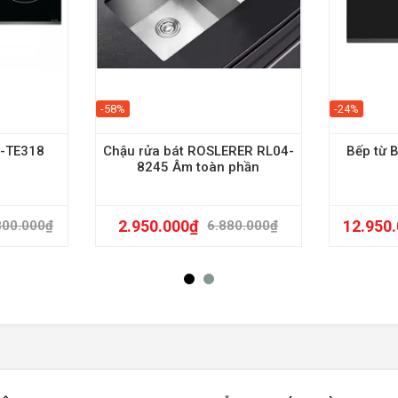
-58%
-24%
U-TE318
Chậu rửa bát ROSLERER RL04-
Bếp từ
8245 Âm toàn phần
2.950.000
₫
12.950
800.000
₫
6.880.000
₫