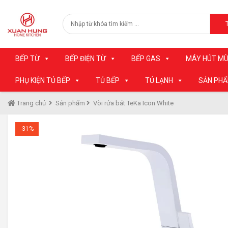
BẾP TỪ
BẾP ĐIỆN TỪ
BẾP GAS
MÁY HÚT MÙ
PHỤ KIỆN TỦ BẾP
TỦ BẾP
TỦ LẠNH
SẢN PH
Trang chủ
Sản phẩm
Vòi rửa bát TeKa Icon White
-31%