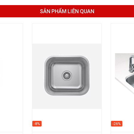
SẢN PHẨM LIÊN QUAN
-8%
-26%