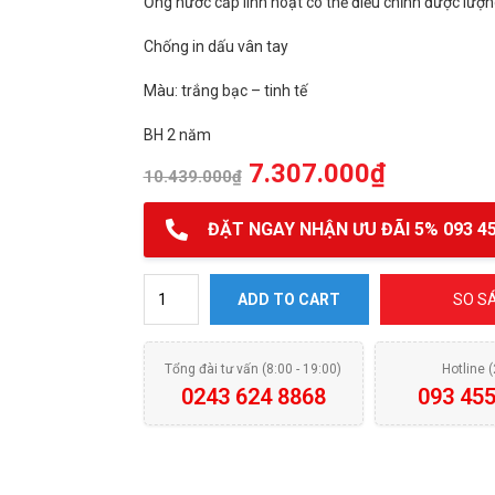
Ống nước cấp linh hoạt có thể điều chỉnh được lượ
Chống in dấu vân tay
Màu: trắng bạc – tinh tế
BH 2 năm
7.307.000
₫
10.439.000
₫
ĐẶT NGAY NHẬN ƯU ĐÃI 5% 093 45
Vòi rửa bát TeKa Icon White quantity
ADD TO CART
SO S
Tổng đài tư vấn (8:00 - 19:00)
Hotline 
0243 624 8868
093 455