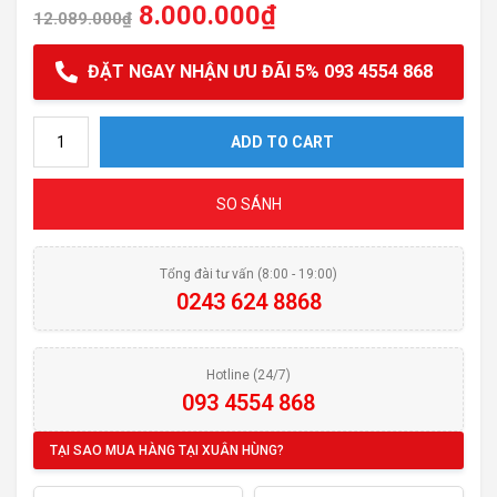
8.000.000
₫
12.089.000
₫
ĐẶT NGAY NHẬN ƯU ĐÃI 5% 093 4554 868
Chậu rửa bát Teka LINEA R15 50.40 quantity
ADD TO CART
SO SÁNH
Tổng đài tư vấn (8:00 - 19:00)
0243 624 8868
Hotline (24/7)
093 4554 868
TẠI SAO MUA HÀNG TẠI XUÂN HÙNG?