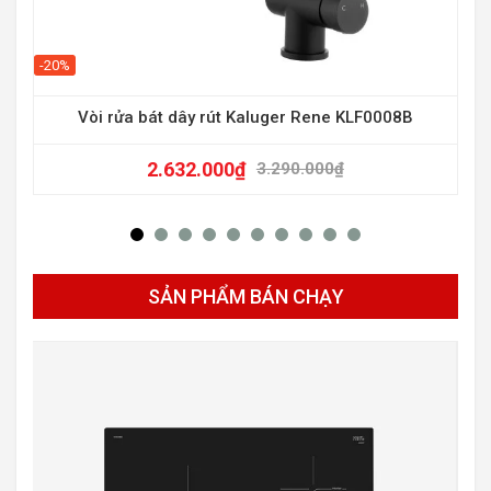
-20%
-50
Vòi rửa bát dây rút Kaluger Rene KLF0008B
2.632.000
₫
3.290.000
₫
SẢN PHẨM BÁN CHẠY