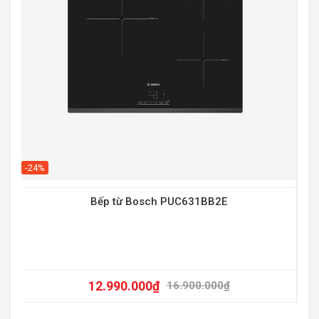
-20
-24%
Bếp từ Bosch PUC631BB2E
12.990.000
₫
16.900.000
₫