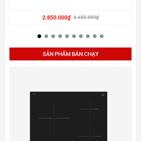
2.850.000
₫
6.680.000
₫
SẢN PHẨM BÁN CHẠY