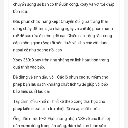
chuyển động để bạn có thể uốn cong, xoay và với tới khắp
bồn rửa.
Đầu phun chức năng kép : Chuyển đổi giữa trạng thái
dòng chảy để làm sạch hàng ngày và chế độ phun mạnh
mẽ để súc rửa ở cường độ cao.Chiều cao rộng rãi
:
cung
cấp không gian rộng rãi bên dưới vòi cho các vật dụng
ngoại cỡ như xoong nồi cao
Xoay 360
:
Xoay tròn nhẹ nhàng và linh hoạt hơn trong
quá trình vào bếp.
Dễ dàng vệ sinh đầu vòi : Các lỗ phun cao su mềm cho
phép bạn lau sạch khoáng chất tích tụ để giúp vòi bếp
bảo hiệu suất lâu dài.
Tay cầm điều khiển: Thiết kế theo công thái học cho
phép kiểm soát trơn tru nhiệt độ và áp suất nước.
Ống dẫn nước PEX: Đạt chứng nhận NSF về các thiết bị
dẫn nước dùng trong ăn uống, đảm bảo an toàn sức