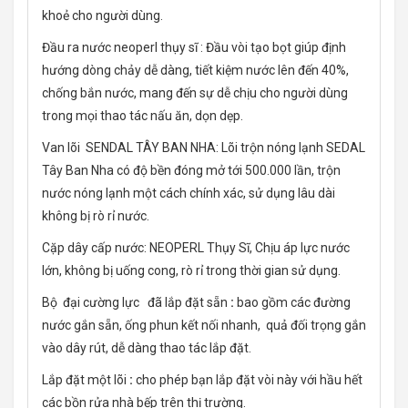
khoẻ cho người dùng.
Đầu ra nước neoperl thụy sĩ : Đầu vòi tạo bọt giúp định
hướng dòng chảy dễ dàng, tiết kiệm nước lên đến 40%,
chống bắn nước, mang đến sự dễ chịu cho người dùng
trong mọi thao tác nấu ăn, dọn dẹp.
Van lõi SENDAL TÂY BAN NHA: Lõi trộn nóng lạnh SEDAL
Tây Ban Nha có độ bền đóng mở tới 500.000 lần, trộn
nước nóng lạnh một cách chính xác, sử dụng lâu dài
không bị rò rỉ nước.
Cặp dây cấp nước: NEOPERL Thụy Sĩ, Chịu áp lực nước
lớn, không bị uống cong, rò rỉ trong thời gian sử dụng.
Bộ đại cường lực đã lắp đặt sẵn
:
bao gồm các đường
nước gắn sẵn, ống phun kết nối nhanh, quả đối trọng gắn
vào dây rút, dễ dàng thao tác lắp đặt.
Lắp đặt một lõi
:
cho phép bạn lắp đặt vòi này với hầu hết
các bồn rửa nhà bếp trên thị trường.