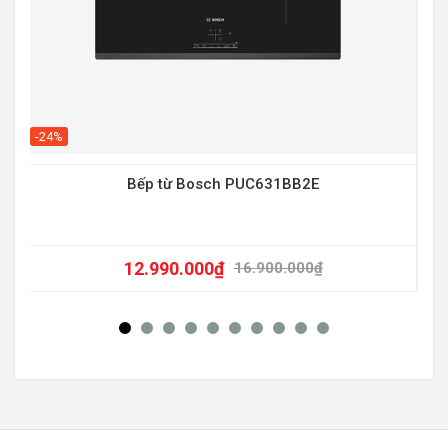
-20
-24%
Bếp từ Bosch PUC631BB2E
12.990.000
₫
16.900.000
₫