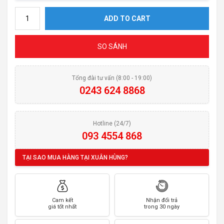
Vòi rửa bát dây rút KLUGER KLF0015C quantity
ADD TO CART
SO SÁNH
Tổng đài tư vấn (8:00 - 19:00)
0243 624 8868
Hotline (24/7)
093 4554 868
TẠI SAO MUA HÀNG TẠI XUÂN HÙNG?
Cam kết
Nhận đổi trả
giá tốt nhất
trong 30 ngày