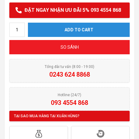
ĐẶT NGAY NHẬN ƯU ĐÃI 5% 093 4554 868
Vòi rửa bát ROSLERER RL-900 NEW quantity
ADD TO CART
SO SÁNH
Tổng đài tư vấn (8:00 - 19:00)
0243 624 8868
Hotline (24/7)
093 4554 868
TẠI SAO MUA HÀNG TẠI XUÂN HÙNG?