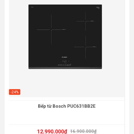
-20
-24%
Bếp từ Bosch PUC631BB2E
12.990.000
₫
16.900.000
₫