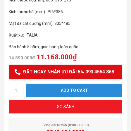
Kích thước hố(mm): 860*510*215
Kích thước hố (mm): 796*386
Mặt đá cắt dương (mm): 835*485
Xuất xứ: ITALIA
Bảo hành 5 năm, giao hàng toàn quốc
11.168.000
₫
14.890.000
₫
ĐẶT NGAY NHẬN ƯU ĐÃI 5% 093 4554 868
Chậu rửa bát đá Konox Terra 860S Black quantity
ADD TO CART
SO SÁNH
Tổng đài tư vấn (8:00 - 19:00)