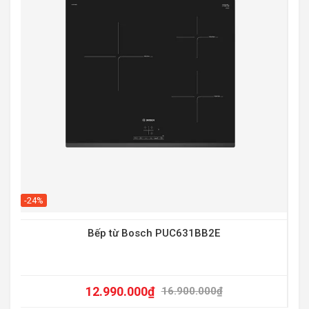
-20
-24%
Bếp từ Bosch PUC631BB2E
12.990.000
₫
16.900.000
₫