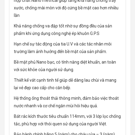
hợp chất Nano metrical giúp tăng khả năng chống trầy
xước, chống mài mòn với độ cứng bề mặt cao hơn nhiều
lần
Khả năng chống va đập tốt nhờ sự đồng đều của sản
phẩm khi ứng dụng công nghệ ép khuôn G.P.S
Hạn chế sự tác động của tia U.V và các tác nhân môi
trường làm ảnh hưởng đến bề mặt của sản phẩm.
Bề mặt phủ Nano bạc, có tính năng diệt khuẩn, an toàn
với sức khỏe của người sử dụng.
Thiết kế vát cạnh tinh tế giúp dễ dàng lau chùi và mang
lại vẻ đẹp cao cấp cho căn bếp.
Hệ thống ống thoát thải thông minh, đảm bảo việc thoát
nước nhanh và cơ chế ngăn mùi hôi hiệu quả.
Bát rác kích thước tiêu chuẩn 114mm, với 3 lớp lọc chống
tắc, phù hợp với thói quen sử dụng của người Việt.
Bảo hành chính hãng 5 (năm) cho chậu rửa – 3 (năm)