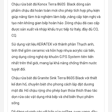
Chậu rửa bát đá Konox Terra 860S Black dòng sản
phẩm chậu đá hoàn toàn mới cho phép tích hợp phụ kiện
giúp nâng tầm trải nghiệm làm bếp ,nâng cấp tiện nghị và
tạo nên không gian bếp hoàn hảo .Dòng chậu đá cao cấp
được sản xuất và nhập khẩu trực tiếp từ Italy, đầy đủ CO,
CQ.
Sử dụng vật liệu KERATEK với thành phần Thạch anh,
tinh thể gốm ceramic và hỗn hợp nhựa acrylic cải tiến,
ứng dụng công nghệ ép khuôn G.P.S System tiên tiến
nhất trên thế giới, mang lại khả năng chống thấm nước
tuyệt đối.
Chậu rửa bát đá Granite Sink Terra 860S Black với thiết
kế đơn hố, chuyên biệt cho phong cách lắp đặt dương
mặt đá. Hố chậu rộng cho phép bạn thỏa thích thao tác
dọn rửa các vật dụng nhà bếp và chế biến thực phẩm
sống.
Dễ dàng vệ sinh các vết bẩn của coffee, rượu vang, dầu