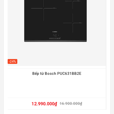
-20
-24%
Bếp từ Bosch PUC631BB2E
12.990.000
₫
16.900.000
₫