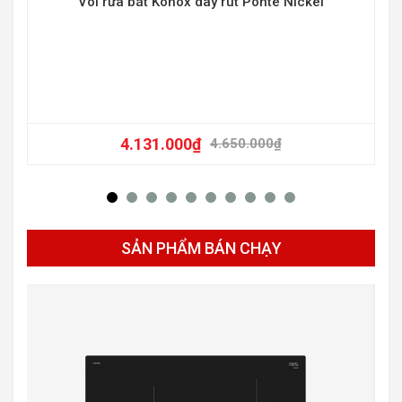
Vòi rửa bát Konox dây rút Ponte Nickel
4.131.000
₫
4.650.000
₫
SẢN PHẨM BÁN CHẠY