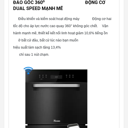
o
ĐẢO GÓC 360
ĐỘNG CƠ
DUAL SPEED MẠNH MẼ
      Điều khiển và kiểm soát hoạt động máy               Động cơ hai 
tốc độ cho áp lực nước cao quay 360° không góc chết.     Vận 
hành mạnh mẽ, thiết kế kết nối linh hoạt giảm 10,6% tiếng ồn                  
      ở bất cứ đâu, bất cứ lúc nào bạn muốn                                                                                                                                            
hiệu suất làm sạch tăng 13,4%
       chỉ sau 1 nút chạm. 
