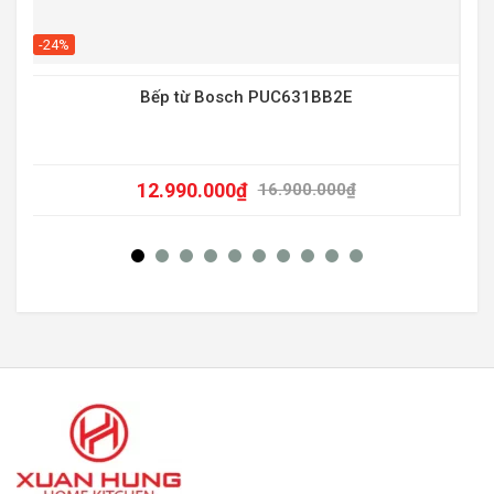
-20
-24%
Bếp từ Bosch PUC631BB2E
12.990.000
₫
16.900.000
₫