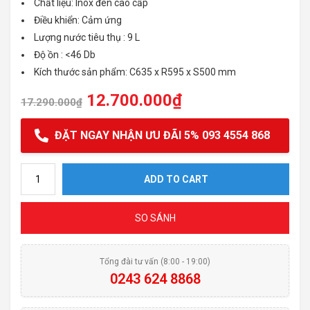
Chất liệu: Inox đen cao cấp
Điều khiển: Cảm ứng
Lượng nước tiêu thụ : 9 L
Độ ồn : <46 Db
Kích thước sản phẩm: C635 x R595 x S500 mm
12.700.000
₫
17.290.000
₫
ĐẶT NGAY NHẬN ƯU ĐÃI 5% 093 4554 868
Máy rửa bát Texgio Dishwasher TGWF98SB quantity
ADD TO CART
SO SÁNH
Tổng đài tư vấn (8:00 - 19:00)
0243 624 8868