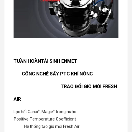
TUẦN HOÀNTÁI SINH ENMET
CÔNG NGHỆ SẤY PTC KHÍ NÓNG
TRAO ĐỔI GIÓ MỚI FRESH
AIR
+
+
Lọc hết Canxi
, Magie
trong nước.
P
ositive
T
emperature
C
oefficient
Hệ thống tạo gió mới Fresh Air