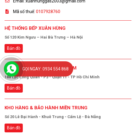
Email: xuanhunggas2003@gmail.com
Mã số thuế:
0107928760
HỆ THỐNG BẾP XUÂN HÙNG
Số 120 Kim Ngưu – Hai Bà Trưng – Hà Nội
Bản đồ
KHO HÀNG & BẢO HÀNH TP.HCM
GỌI NGAY: 0934 554 868
188 Lạc Long Quân - P3 - Quận 11 - TP Hồ Chí Minh
Bản đồ
KHO HÀNG & BẢO HÀNH MIỀN TRUNG
Số 20 Lê Đại Hành - Khuê Trung - Cẩm Lệ - Đà Nẵng
Bản đồ