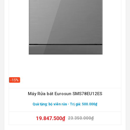
-24
-15%
Máy Rửa bát Eurosun SMS78EU12ES
Quà tặng:
bộ viên rửa
- Trị giá: 500.000₫
19.847.500
₫
23.350.000
₫