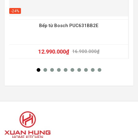
-20
-24%
Bếp từ Bosch PUC631BB2E
12.990.000
₫
16.900.000
₫