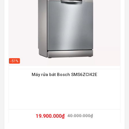
-30
-51%
Máy rửa bát Bosch SMS6ZCI42E
19.900.000
₫
40.000.000
₫