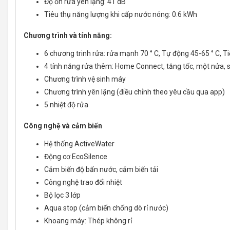
Độ ồn rửa yên lặng: 41 dB
Tiêu thụ năng lượng khi cấp nước nóng: 0.6 kWh
Chương trình và tính năng:
6 chương trinh rửa: rửa mạnh 70 ° C, Tự động 45-65 ° C, Tiế
4 tính năng rửa thêm: Home Connect, tăng tốc, một nửa,
Chương trình vệ sinh máy
Chương trình yên lặng (điều chỉnh theo yêu cầu qua app)
5 nhiệt độ rửa
Công nghệ và cảm biến
Hệ thống ActiveWater
Động cơ EcoSilence
Cảm biến độ bẩn nước, cảm biến tải
Công nghệ trao đổi nhiệt
Bộ lọc 3 lớp
Aqua stop (cảm biến chống dò rỉ nước)
Khoang máy: Thép không rỉ