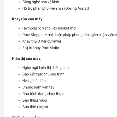
Công nghệ bảo vệ kính
Hỗ trợ phân phối viên rửa (Dosing Assist)
Khay rửa của máy:
Hệ thống rổ VarioFlex basket mới
RackStopper – một biện pháp phong tỏa ngăn chặn việc tr
Khay thứ 3 VarioDrawer
3 vị trí khay RackMatic
Hiển thị của máy:
Ngôn ngữ hiển thị: Tiếng anh
Báo kết thúc chương trình
Hẹn giờ: 1-24h
Chống bám vân tay
Chu trình đang chạy thực
Báo thiếu muối
Báo thiếu trợ xả