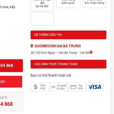
đặt
toàn quốc
khi nhận hàng
tại Hà Nội
t nửa, sấy
HỆ THỐNG SIÊU THỊ:
SHOWROOM HAI BÀ TRƯNG
Số 120 Kim Ngưu – Hai Bà Trưng – Hà Nội
CÁC HÌNH THỨC THANH TOÁN:
54 868
Bạn có thể thanh toán với
ÁNH
(24/7)
4 868