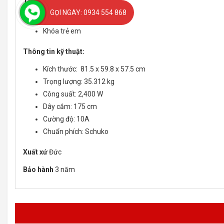
Tính năng an toàn:
GỌI NGAY: 0934 554 868
AquaStop: Chống rò nước
Khóa trẻ em
Thông tin kỹ thuật:
Kích thước: 81.5 x 59.8 x 57.5 cm
Trọng lượng: 35.312 kg
Công suất: 2,400 W
Dây cắm: 175 cm
Cường độ: 10A
Chuẩn phích: Schuko
Xuất xứ
Đức
Bảo hành
3 năm