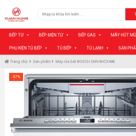
BẾP TỪ
BẾP ĐIỆN TỪ
BẾP GAS
MÁY HÚT MÙ
PHỤ KIỆN TỦ BẾP
TỦ BẾP
TỦ LẠNH
SẢN PH
Trang chủ
Sản phẩm
Máy rửa bát BOSCH SMV4HCX48E
-57%