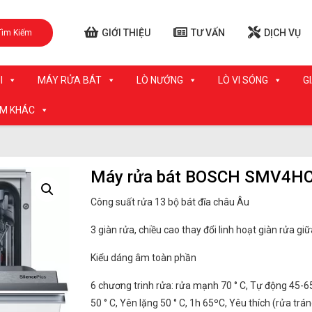
GIỚI THIỆU
TƯ VẤN
DỊCH VỤ
Tìm Kiếm
I
MÁY RỬA BÁT
LÒ NƯỚNG
LÒ VI SÓNG
G
ẨM KHÁC
Máy rửa bát BOSCH SMV4H
Công suất rửa 13 bộ bát đĩa châu Âu
3 giàn rửa, chiều cao thay đổi linh hoạt giàn rửa giữ
Kiểu dáng âm toàn phần
6 chương trinh rửa: rửa mạnh 70 ° C, Tự động 45-65 
50 ° C, Yên lặng 50 ° C, 1h 65ºC, Yêu thích (rửa trán