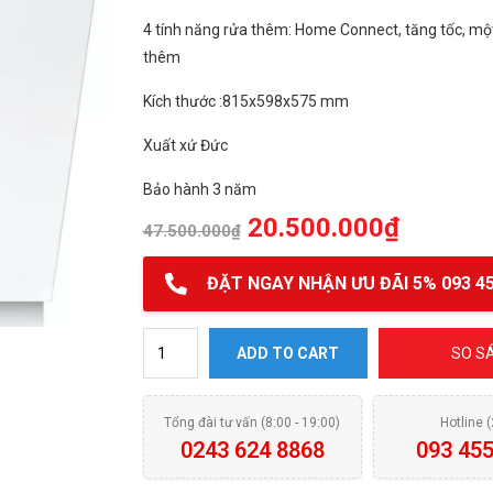
4 tính năng rửa thêm: Home Connect, tăng tốc, mộ
thêm
Kích thước :815x598x575 mm
Xuất xứ Đức
Bảo hành 3 năm
20.500.000
₫
47.500.000
₫
ĐẶT NGAY NHẬN ƯU ĐÃI 5% 093 45
Máy rửa bát BOSCH SMV4HCX48E quantity
ADD TO CART
SO S
Tổng đài tư vấn (8:00 - 19:00)
Hotline 
0243 624 8868
093 455