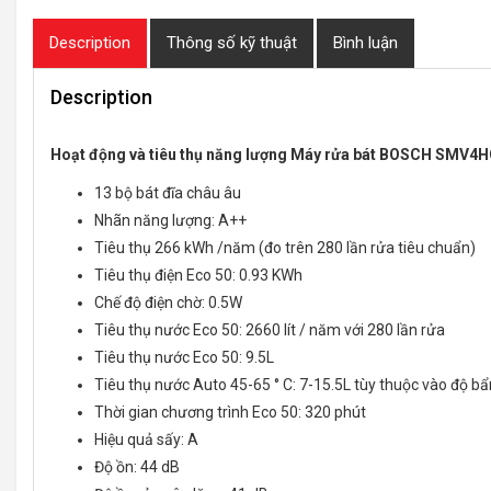
Description
Thông số kỹ thuật
Bình luận
Description
Hoạt động và tiêu thụ năng lượng Máy rửa bát BOSCH SMV4
13 bộ bát đĩa châu âu
Nhãn năng lượng: A++
Tiêu thụ 266 kWh /năm (đo trên 280 lần rửa tiêu chuẩn)
Tiêu thụ điện Eco 50: 0.93 KWh
Chế độ điện chờ: 0.5W
Tiêu thụ nước Eco 50: 2660 lít / năm với 280 lần rửa
Tiêu thụ nước Eco 50: 9.5L
Tiêu thụ nước Auto 45-65 ° C: 7-15.5L tùy thuộc vào độ bẩ
Thời gian chương trình Eco 50: 320 phút
Hiệu quả sấy: A
Độ ồn: 44 dB