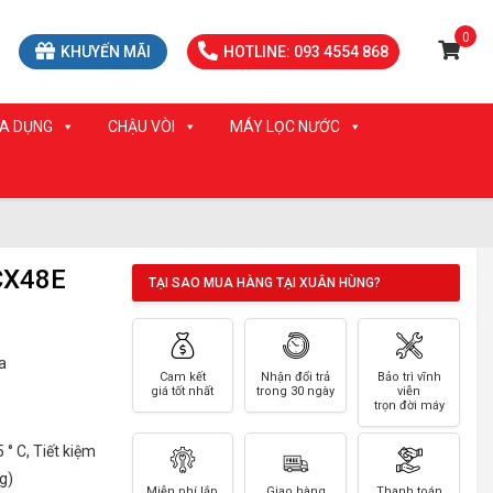
0
KHUYẾN MÃI
HOTLINE: 093 4554 868
IA DỤNG
CHẬU VÒI
MÁY LỌC NƯỚC
CX48E
TẠI SAO MUA HÀNG TẠI XUÂN HÙNG?
a
Cam kết
Nhận đổi trả
Bảo trì vĩnh
giá tốt nhất
trong 30 ngày
viễn
trọn đời máy
° C, Tiết kiệm
g)
Miễn phí lắp
Giao hàng
Thanh toán