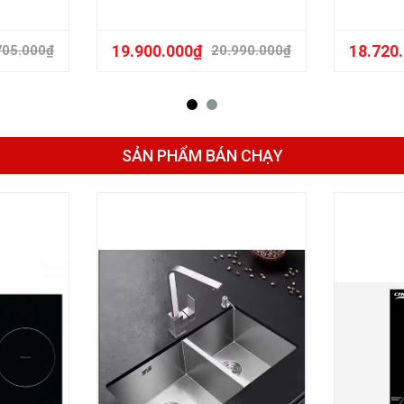
19.900.000
₫
18.720
705.000
₫
20.990.000
₫
SẢN PHẨM BÁN CHẠY