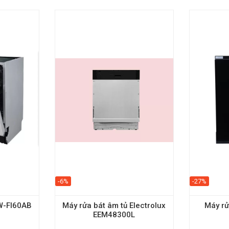
-6%
-27%
W-FI60AB
Máy rửa bát âm tủ Electrolux
Máy r
EEM48300L