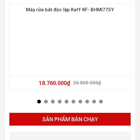
Máy rửa bát độc lập Kaff KF- BHMI775Y
-30
18.760.000
₫
26.800.000
₫
SẢN PHẨM BÁN CHẠY