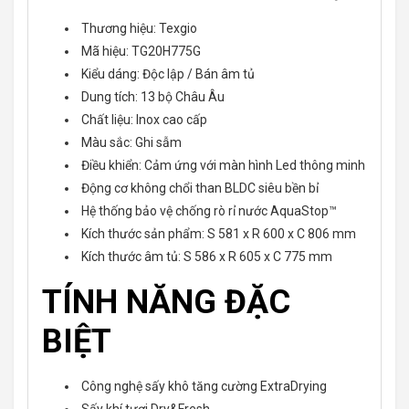
Thương hiệu: Texgio
Mã hiệu: TG20H775G
Kiểu dáng: Độc lập / Bán âm tủ
Dung tích: 13 bộ Châu Âu
Chất liệu: Inox cao cấp
Màu sắc: Ghi sẫm
Điều khiển: Cảm ứng với màn hình Led thông minh
Động cơ không chổi than BLDC siêu bền bỉ
Hệ thống bảo vệ chống rò rỉ nước AquaStop™
Kích thước sản phẩm: S 581 x R 600 x C 806 mm
Kích thước âm tủ: S 586 x R 605 x C 775 mm
TÍNH NĂNG ĐẶC
BIỆT
Công nghệ sấy khô tăng cường ExtraDrying