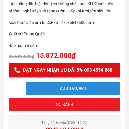
Tính năng đặc biệt:động cơ không chổi than BLDC siêu bền
bỉ,công nghệ sấy khô tăng cường,sấy khí tươi,rửa siêu tốc
Kích thước lắp âm tủ CxRxS : 775x581x600 mm
Xuất xứ Trung Quốc
Bảo hành 5 năm
15.872.000
₫
25.599.000
₫
ĐẶT NGAY NHẬN ƯU ĐÃI 5% 093 4554 868
Máy Rửa Bát Texgio TG20H775G quantity
ADD TO CART
SO SÁNH
Tổng đài tư vấn (8:00 - 19:00)