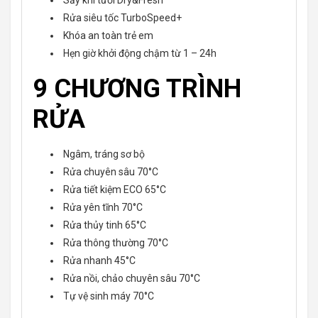
Sấy khí tươi Dry&Fresh
Rửa siêu tốc TurboSpeed+
Khóa an toàn trẻ em
Hẹn giờ khởi động chậm từ 1 – 24h
9 CHƯƠNG TRÌNH
RỬA
Ngâm, tráng sơ bộ
Rửa chuyên sâu 70°C
Rửa tiết kiệm ECO 65°C
Rửa yên tĩnh 70°C
Rửa thủy tinh 65°C
Rửa thông thường 70°C
Rửa nhanh 45°C
Rửa nồi, chảo chuyên sâu 70°C
Tự vệ sinh máy 70°C