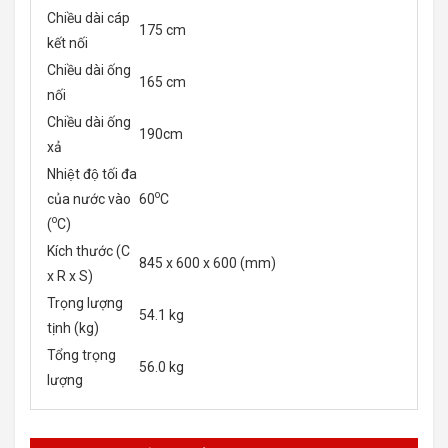
Chiều dài cáp
175 cm
kết nối
Chiều dài ống
165 cm
nối
Chiều dài ống
190cm
xả
Nhiệt độ tối đa
o
của nước vào
60
C
o
(
C)
Kích thước (C
845 x 600 x 600 (mm)
x R x S)
Trọng lượng
54.1 kg
tịnh (kg)
Tổng trọng
56.0 kg
lượng