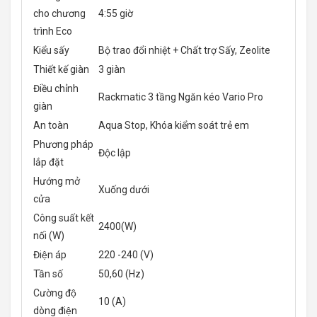
cho chương
4:55 giờ
trình Eco
Kiểu sấy
Bộ trao đổi nhiệt + Chất trợ Sấy, Zeolite
Thiết kế giàn
3 giàn
Điều chỉnh
Rackmatic 3 tầng Ngăn kéo Vario Pro
giàn
An toàn
Aqua Stop, Khóa kiểm soát trẻ em
Phương pháp
Độc lập
lắp đặt
Hướng mở
Xuống dưới
cửa
Công suất kết
2400(W)
nối (W)
Điện áp
220 -240 (V)
Tần số
50,60 (Hz)
Cường độ
10 (A)
dòng điện