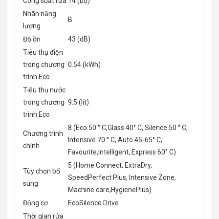
Công suất rửa
14 (bộ)
Nhãn năng
B
lượng
Độ ồn
43 (dB)
Tiêu thụ điện
trong chương
0.54 (kWh)
trình Eco
Tiêu thụ nước
trong chương
9.5 (lít)
trình Eco
8 (Eco 50 ° C,Glass 40° C, Silence 50 ° C,
Chương trình
Intensive 70 ° C, Auto 45-65° C,
chính
Favourite,Intelligent, Express 60° C)
5 (Home Connect, ExtraDry,
Tùy chọn bổ
SpeedPerfect Plus, Intensive Zone,
sung
Machine care,HygienePlus)
Động cơ
EcoSilence Drive
Thời gian rửa