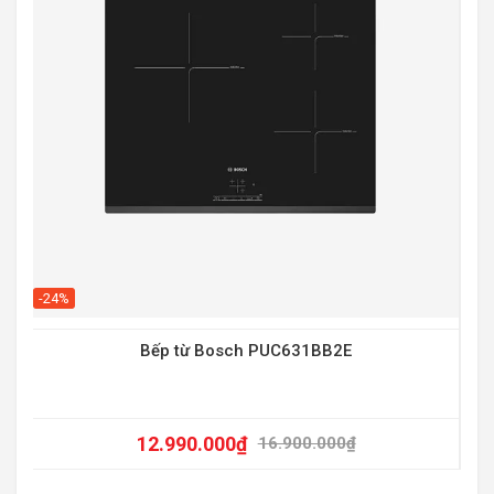
-20
-24%
Bếp từ Bosch PUC631BB2E
12.990.000
₫
16.900.000
₫