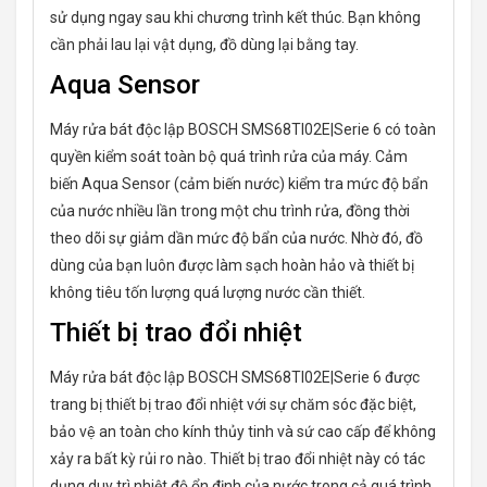
sử dụng ngay sau khi chương trình kết thúc. Bạn không
cần phải lau lại vật dụng, đồ dùng lại bằng tay.
Aqua Sensor
Máy rửa bát độc lập BOSCH SMS68TI02E|Serie 6 có toàn
quyền kiểm soát toàn bộ quá trình rửa của máy. Cảm
biến Aqua Sensor (cảm biến nước) kiểm tra mức độ bẩn
của nước nhiều lần trong một chu trình rửa, đồng thời
theo dõi sự giảm dần mức độ bẩn của nước. Nhờ đó, đồ
dùng của bạn luôn được làm sạch hoàn hảo và thiết bị
không tiêu tốn lượng quá lượng nước cần thiết.
Thiết bị trao đổi nhiệt
Máy rửa bát độc lập BOSCH SMS68TI02E|Serie 6 được
trang bị thiết bị trao đổi nhiệt với sự chăm sóc đặc biệt,
bảo vệ an toàn cho kính thủy tinh và sứ cao cấp để không
xảy ra bất kỳ rủi ro nào. Thiết bị trao đổi nhiệt này có tác
dụng duy trì nhiệt độ ổn định của nước trong cả quá trình