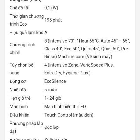
Chế độ tắt
0,1 (W)
Thời gian chương
195 phút
trình Eco
Hiệu quả làm khô
A
8 (Intensive 70°, 1Hour 65°C, Auto 45° – 65°,
Chương trình
Glass 40°, Eco 50°, Quick 45°, Quiet 50°, Pre
chính
Rinse) Machine care (Vệ sinh máy)
Tùy chọn bổ
4 (Intensive Zone, VarioSpeed Plus,
sung
ExtraDry, Hygiene Plus )
Động cơ
EcoSilence
Nhiệt độ
5 mức
Hẹn giờ trễ
1- 24 giờ
Màn hình
Màn hình hiển thị LED
Điều khiển
Touch Control (màu đen)
Phương pháp lắp
Độc lập
đặt
Hướng mở cửa
Xuống dưới