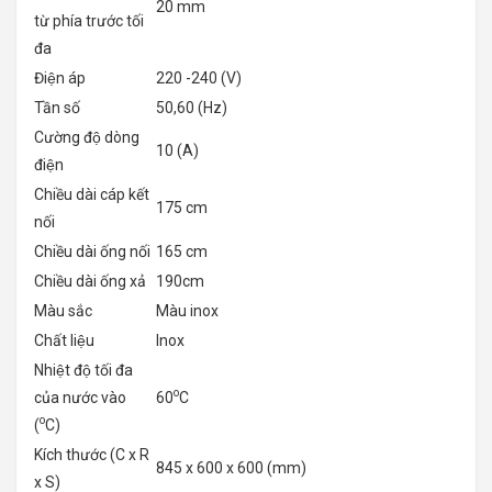
20 mm
từ phía trước tối
đa
Điện áp
220 -240 (V)
Tần số
50,60 (Hz)
Cường độ dòng
10 (A)
điện
Chiều dài cáp kết
175 cm
nối
Chiều dài ống nối
165 cm
Chiều dài ống xả
190cm
Màu sắc
Màu inox
Chất liệu
Inox
Nhiệt độ tối đa
o
của nước vào
60
C
o
(
C)
Kích thước (C x R
845 x 600 x 600 (mm)
x S)