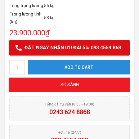
Tổng trọng lượng
56 kg
Trọng lượng tịnh
53 kg
(kg)
23.900.000
₫
ĐẶT NGAY NHẬN ƯU ĐÃI 5% 093 4554 868
Máy Rửa Bát Bosch SMS68TI02E quantity
ADD TO CART
SO SÁNH
Tổng đài tư vấn (8:00 - 19:00)
0243 624 8868
Hotline (24/7)