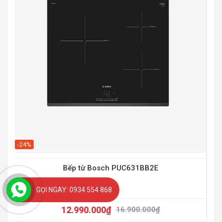
-20
-24%
Bếp từ Bosch PUC631BB2E
GỌI NGAY: 0934 554 868
12.990.000
₫
16.900.000
₫