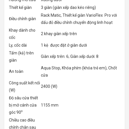
Thiết kế giàn
3 giàn (giàn xếp dao kéo riêng)
Rack Matic, Thiết kế giàn VarioFlex Pro với
Điều chỉnh giàn
dấu đỏ điều chỉnh chuyển động linh hoạt
Khay dành cho
2 khay giàn xếp trên
cốc
Ly, cốc dài
1 kệ được đặt ở giàn dưới
Tấm (kệ) trên
Giàn xếp trên: 6; Giàn xếp dưới: 8
giàn
Aqua Stop, Khóa phím (khóa trẻ em), Chốt
An toàn
cửa
Công suất kết nối
2400 (W)
(W)
Độ sâu cửa thiết
bị mở cánh cửa
1155 mm
o
góc 90
Chiều cao điều
chỉnh chân sau