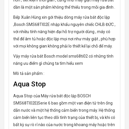
dần là một sản phẩm không thể thiếu trong mỗi gia đình .
Bếp Xuân Hùng xin gới thiệu dòng máy rửa bát độc lập
,Bosch SMS68TI02E nhập khẩu nguyên chiếc CHLB ĐỨC ,
với nhiều tính năng hiện đại hỗ trợ người dùng , máy có
thể để âm tủ hoặc độc lập mọi nơi như máy giặt , phù hợp
với mọi không gian không phải lo thiết kế lại chỗ để máy.
Vậy máy rửa bát Bosch model sms68ti02 có những tính
năng ưu điểm gì chúng ta tìm hiểu xem
Mô tả sản phẩm :
Aqua Stop
Aqua Stop của Máy rửa bát độc lập BOSCH
SMS68TI02E|Serie 6 bao gồm một van điện tử trên ống
dẫn nước và một hệ thống cảm biến trong máy. Hệ thống
cảm biến liên tục theo dõi tình trạng của thiết bị, và khi có
bất kỳ sự rò rỉ nào của nước trong khoang máy hoặc trên