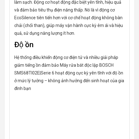
làm sạch. Động cơ hoạt động đặc biệt yên tĩnh, hiệu quả
và đảm bảo tiêu thụ điện năng thấp. Nó là vì động cơ
EcoSilence tiên tiến hơn với cơ chế hoạt động không bàn
chải (chổi than), giúp máy vận hành cực kỳ êm ái và hiệu
quả, sử dụng năng lượng ít hơn.
Độ ồn
Hệ thống điều khiển động cơ điện tử và nhiều giải pháp
giảm tiếng ồn đảm bảo Máy rửa bát độc lập BOSCH
SMS68TI02E|Serie 6 hoạt động cực kỳ yên tĩnh với độ ồn
ở mức lý tưởng – không ảnh hưởng đến sinh hoạt của gia
đình bạn
Giàn xếp thứ 3
Giàn xếp dao kéo thứ 3 của Máy rửa bát độc lập BOSCH
SMS68TI02E|Serie 6 cung cấp thêm không gian cho các
dụng cụ dao kéo lớn. Các tấm bên cạnh là vị trí không
gian cho các dụng cụ, cốc nhỏ – lên đến ly espresso. Nhờ