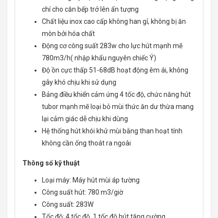
chí cho căn bếp trở lên ấn tượng
Chất liệu inox cao cấp không han gỉ, không bị ăn
mòn bởi hóa chất
Động cơ công suất 283w cho lực hút mạnh mẽ
780m3/h( nhập khẩu nguyên chiếc Ý)
Độ ồn cực thấp 51-68dB hoạt động êm ái, không
gây khó chịu khi sử dụng
Bảng điều khiển cảm ứng 4 tốc độ, chức năng hút
tubor mạnh mẽ loại bỏ mùi thức ăn dư thừa mang
lại cảm giác dễ chịu khi dùng
Hệ thống hút khói khử mùi bằng than hoạt tính
không cần ống thoát ra ngoài
Thông số kỹ thuật
Loại máy:
Máy hút mùi áp tường
Công suất hút:
780 m3/giờ
Công suất:
283W
Tốc độ:
4 tốc độ, 1 tốc độ hút tăng cường