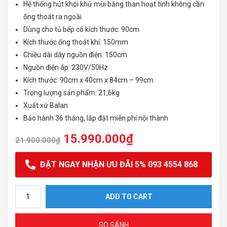
Hệ thống hút khói khử mùi bằng than hoạt tính không cần
ống thoát ra ngoài
Dùng cho tủ bếp có kích thước:
90cm
Kích thước ống thoát khí:
150mm
Chiều dài dây nguồn điện:
150cm
Nguồn điện áp:
230V/50Hz
Kích thước:
90cm x 40cm x 84cm – 99cm
Trọng lượng sản phẩm:
21,6kg
Xuất xứ Balan
Bảo hành 36 tháng, lắp đặt miễn phí nội thành
15.990.000
₫
21.900.000
₫
ĐẶT NGAY NHẬN ƯU ĐÃI 5% 093 4554 868
Máy hút mùi Fagor 3CFS-9032X quantity
ADD TO CART
SO SÁNH