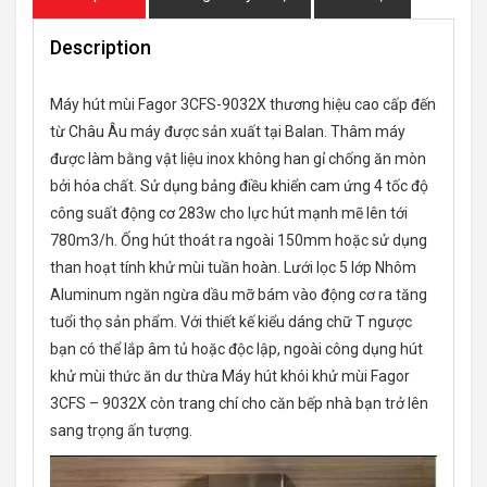
Description
Máy hút mùi Fagor 3CFS-9032X thương hiệu cao cấp đến
từ Châu Âu máy được sản xuất tại Balan. Thâm máy
được làm bằng vật liệu inox không han gỉ chống ăn mòn
bởi hóa chất. Sử dụng bảng điều khiển cam ứng 4 tốc độ
công suất động cơ 283w cho lực hút mạnh mẽ lên tới
780m3/h. Ống hút thoát ra ngoài 150mm hoặc sử dụng
than hoạt tính khử mùi tuần hoàn. Lưới lọc 5 lớp Nhôm
Aluminum ngăn ngừa dầu mỡ bám vào động cơ ra tăng
tuổi thọ sản phẩm. Với thiết kế kiểu dáng chữ T ngược
bạn có thể lắp âm tủ hoặc độc lập, ngoài công dụng hút
khử mùi thức ăn dư thừa Máy hút khói khử mùi Fagor
3CFS – 9032X còn trang chí cho căn bếp nhà bạn trở lên
sang trọng ấn tượng.