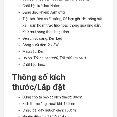
Chất liệu lưới lọc:
Nhôm
Bảng điều khiển:
Cảm ứng
Tiện ích:
Đèn chiếu sáng, Có hẹn giờ, Hệ thống hút
xả: Tuần hoàn trực tiếp hoặc thông qua ống dẫn,
Khử mùi bằng than hoạt tính
Đèn chiếu sáng:
Đèn Led
Công suất đèn:
2 x 3W
Màu sắc:
Đen
Độ ồn:
Tối đa
(< 68db)
, Tối thiểu
(51dB)
Chất liệu:
Inox
Thông số kích
thước/Lắp đặt
Dùng cho tủ bếp có kích thước:
90cm
Kích thước ống thoát khí:
150mm
Chiều dài dây nguồn điện:
150cm
Nguồn điện áp:
230V/50Hz