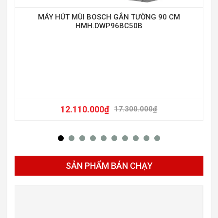
-40
MÁY HÚT MÙI BOSCH GẮN TƯỜNG 90 CM
HMH.DWP96BC50B
12.110.000
₫
17.300.000
₫
SẢN PHẨM BÁN CHẠY