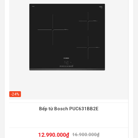
-20
-24%
Bếp từ Bosch PUC631BB2E
12.990.000
₫
16.900.000
₫