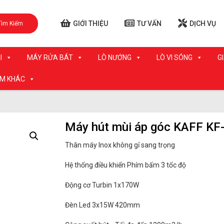
GIỚI THIỆU
TƯ VẤN
DỊCH VỤ
Tìm Kiếm
I
MÁY RỬA BÁT
LÒ NƯỚNG
LÒ VI SÓNG
G
ẨM KHÁC
Máy hút mùi áp góc KAFF KF
Thân máy Inox không gỉ sang trọng
Hệ thống điều khiển Phím bấm 3 tốc độ
Động cơ Turbin 1x170W
Đèn Led 3x15W 420mm