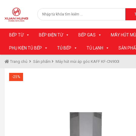
BẾP TỪ
BẾP ĐIỆN TỪ
BẾP GAS
MÁY HÚT MÙ
PHỤ KIỆN TỦ BẾP
TỦ BẾP
TỦ LẠNH
SẢN PH
Trang chủ
Sản phẩm
Máy hút mùi áp góc KAFF KF-CN900I
-25%