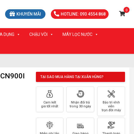
0
KHUYẾN MÃI
HOTLINE: 093 4554 868
IA DỤNG
CHẬU VÒI
MÁY LỌC NƯỚC
-CN900I
TẠI SAO MUA HÀNG TẠI XUÂN HÙNG?
Cam kết
Nhận đổi trả
Bảo trì vĩnh
giá tốt nhất
trong 30 ngày
viễn
trọn đời máy
Miễn phí lắp
Giao hàng
Thanh toán