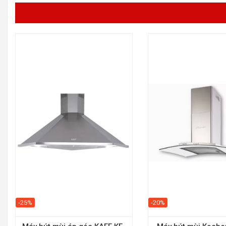
-25%
-20%