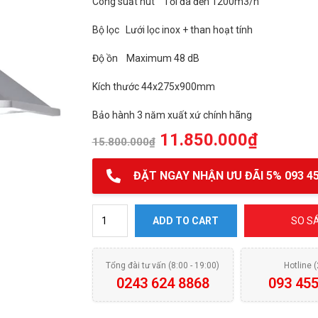
Công suất hút Tối đa đến 1200m3/h
Bộ lọc Lưới lọc inox + than hoạt tính
Độ ồn Maximum 48 dB
Kích thước 44x275x900mm
Bảo hành 3 năm xuất xứ chính hãng
11.850.000
₫
15.800.000
₫
ĐẶT NGAY NHẬN ƯU ĐÃI 5% 093 45
Máy hút mùi áp góc KAFF KF-CN900I quantity
ADD TO CART
SO S
Tổng đài tư vấn (8:00 - 19:00)
Hotline 
0243 624 8868
093 455