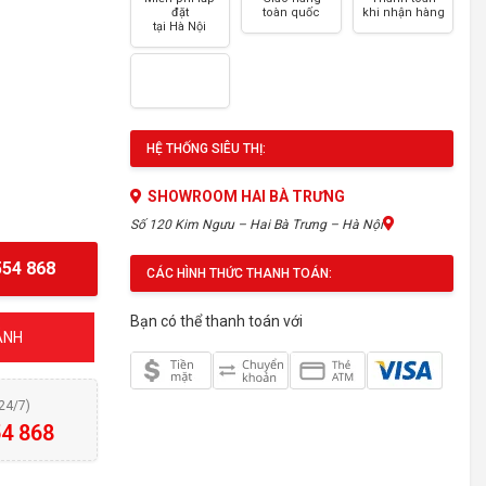
đặt
toàn quốc
khi nhận hàng
tại Hà Nội
HỆ THỐNG SIÊU THỊ:
SHOWROOM HAI BÀ TRƯNG
Số 120 Kim Ngưu – Hai Bà Trưng – Hà Nội
54 868
CÁC HÌNH THỨC THANH TOÁN:
Bạn có thể thanh toán với
ÁNH
(24/7)
4 868