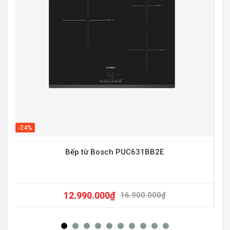
-20
-24%
Bếp từ Bosch PUC631BB2E
12.990.000
₫
16.900.000
₫