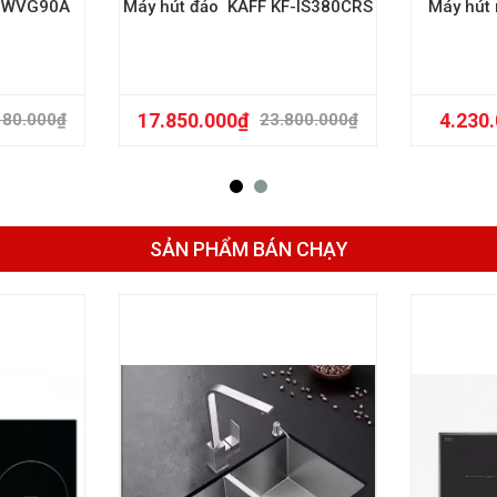
H WVG90A
Máy hút đảo KAFF KF-IS380CRS
Máy hút 
17.850.000
₫
4.230
180.000
₫
23.800.000
₫
SẢN PHẨM BÁN CHẠY