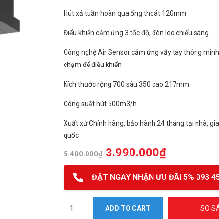
Hút xả tuần hoàn qua ống thoát 120mm
Điểu khiển cảm ứng 3 tốc độ, đèn led chiếu sáng
Công nghệ Air Sensor cảm ứng vẫy tay thông minh
chạm để điều khiển
Kích thước rộng 700 sâu 350 cao 217mm
Công suất hút 500m3/h
Xuất xứ Chính hãng, bảo hành 24 tháng tại nhà, gi
quốc
3.990.000
₫
5.400.000
₫
ĐẶT NGAY NHẬN ƯU ĐÃI 5% 093 45
Máy hút mùi âm tủ Spelier SP 70AH quantity
ADD TO CART
SO S