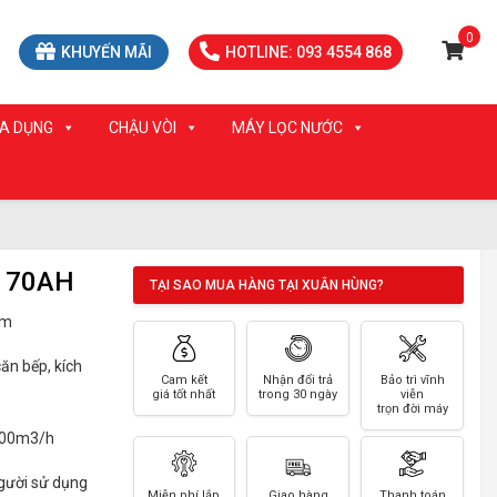
0
KHUYẾN MÃI
HOTLINE: 093 4554 868
IA DỤNG
CHẬU VÒI
MÁY LỌC NƯỚC
P 70AH
TẠI SAO MUA HÀNG TẠI XUÂN HÙNG?
mm
ăn bếp, kích
Cam kết
Nhận đổi trả
Bảo trì vĩnh
giá tốt nhất
trong 30 ngày
viễn
trọn đời máy
 500m3/h
người sử dụng
Miễn phí lắp
Giao hàng
Thanh toán