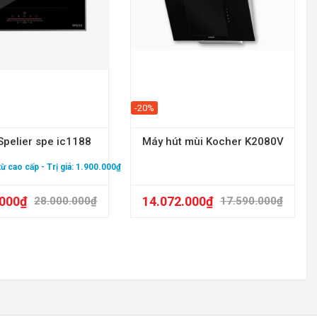
-20%
Spelier spe ic1188
Máy hút mùi Kocher K2080V
 từ cao cấp
- Trị giá: 1.900.000₫
.000
₫
14.072.000
₫
28.000.000
₫
17.590.000
₫