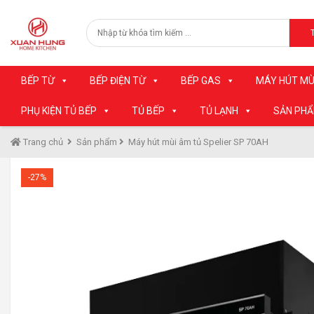
BẾP TỪ
BẾP ĐIỆN TỪ
BẾP GAS
MÁY HÚT MÙ
PHỤ KIỆN TỦ BẾP
TỦ BẾP
TỦ LẠNH
SẢN PH
Trang chủ
Sản phẩm
Máy hút mùi âm tủ Spelier SP 70AH
-27%