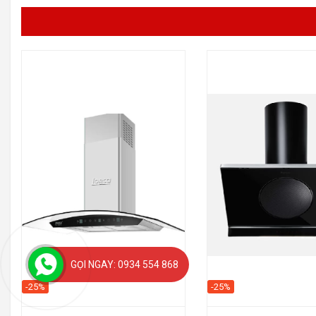
GỌI NGAY: 0934 554 868
-25%
-25%