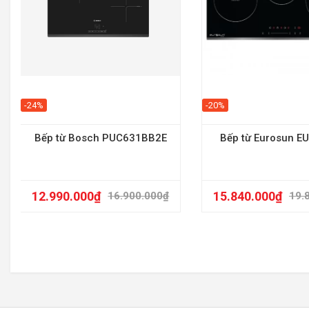
-24%
-20%
Bếp từ Bosch PUC631BB2E
Bếp từ Eurosun E
12.990.000
₫
15.840.000
₫
16.900.000
₫
19.