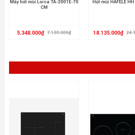
Máy hút mùi Lorca TA-2001E-70
Hút mùi HAFELE H
CM
5.348.000
₫
18.135.000
₫
7.130.000
₫
24.