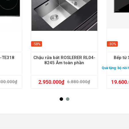
-58%
-30%
U-TE318
Chậu rửa bát ROSLERER RL04-
Bếp từ 
8245 Âm toàn phần
Quà tặng:
bộ nồi
2.950.000
₫
19.600
800.000
₫
6.880.000
₫