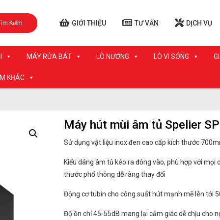
GIỚI THIỆU
TƯ VẤN
DỊCH VỤ
Tìm Kiếm
I
MÁY RỬA BÁT
LÒ NƯỚNG
LÒ VI SÓNG
G
ẨM KHÁC
Máy hút mùi âm tủ Spelier S
Sử dụng vật liệu inox đen cao cấp kích thước 700
Kiểu dáng âm tủ kéo ra đóng vào, phù hợp với mọi c
thước phổ thông dễ ràng thay đổi
Động cơ tubin cho công suất hút mạnh mẽ lên tới
Độ ồn chỉ 45-55dB mang lại cảm giác dễ chịu cho 