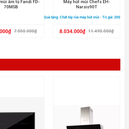
mùi âm tủ Fandi FD-
Máy hút mùi Chefs EH-
70MSB
Narsis90T
Quà tặng:
Chất tẩy rửa máy hút mùi
- Trị giá: 200.000
.000
₫
8.034.000
₫
7.050.000
₫
11.490.000
₫